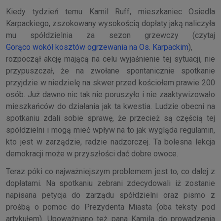
Kiedy tydzień temu Kamil Ruff, mieszkaniec Osiedla
Karpackiego, zszokowany wysokością dopłaty jaką naliczyła
mu spółdzielnia za sezon grzewczy (czytaj
Gorąco wokół kosztów ogrzewania na Os. Karpackim
),
rozpoczął akcję mającą na celu wyjaśnienie tej sytuacji, nie
przypuszczał, że na zwołane spontanicznie spotkanie
przyjdzie w niedzielę na skwer przed kościołem prawie 200
osób. Już dawno nic tak nie poruszyło i nie zaaktywizowało
mieszkańców do działania jak ta kwestia. Ludzie obecni na
spotkaniu zdali sobie sprawę, że przecież są częścią tej
spółdzielni i mogą mieć wpływ na to jak wygląda regulamin,
kto jest w zarządzie, radzie nadzorczej. Ta bolesna lekcja
demokracji może w przyszłości dać dobre owoce.
Teraz póki co najważniejszym problemem jest to, co dalej z
dopłatami. Na spotkaniu zebrani zdecydowali iż zostanie
napisana petycja do zarządu spółdzielni oraz pismo z
prośbą o pomoc do Prezydenta Miasta (oba teksty pod
artykułem). Upoważniano też pana Kamila do prowadzenia