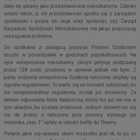
dalej tej sprawy jako przedstawiciela mieszkańców. Zebrani
ustalili także, iż ich przedstawiciel spotka się z zarządem
spółdzielni i pozna ich racje oraz sprawdzi, czy Zarząd
Karpackiej Spółdzielni Mieszkaniowej ma jakąś propozycję
rozwiązania problemu.
Do spotkania z zastępcą prezesa Piotrem Szalbotem
doszło w poniedziałek w godzinach popołudniowych. Na
ręce wiceprezesa mieszkańcy złożyli petycję podpisaną
przez 128 osób, przełomu w sprawie jednak nie było. Z
puntu widzenia wiceprezesa Szalbota naliczone dopłaty są
zgodne regulaminem. Tu warto się na moment zatrzymać, bo
ów niesprawiedliwy regulaminu został już zmieniony. Za
tamten odpowiada Rada Nadzorcza, której też już nie ma w
tym składzie, bo została zmieniona. Jednym słowem nic się
nie da zrobić, a naliczone przy pomocy słynnego już
mnożnika „razy 3” opłaty w całości trafiły do Thermy.
Pytanie jakie się nasuwa: skoro wszystko jest ok, to po co