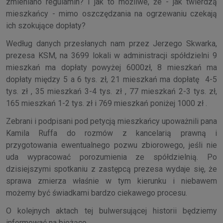
zmieniano regulamin? I jak to możliwe, że - jak twierdzą
mieszkańcy - mimo oszczędzania na ogrzewaniu czekają
ich szokujące dopłaty?
Według danych przesłanych nam przez Jerzego Skwarka,
prezesa KSM, na 3699 lokali w administracji spółdzielni 9
mieszkań ma dopłaty powyżej 6000zł, 8 mieszkań ma
dopłaty między 5 a 6 tys. zł, 21 mieszkań ma dopłatę 4-5
tys. zł , 35 mieszkań 3-4 tys. zł , 77 mieszkań 2-3 tys. zł,
165 mieszkań 1-2 tys. zł i 769 mieszkań poniżej 1000 zł .
Zebrani i podpisani pod petycją mieszkańcy upoważnili pana
Kamila Ruffa do rozmów z kancelarią prawną i
przygotowania ewentualnego pozwu zbiorowego, jeśli nie
uda wypracować porozumienia ze spółdzielnią. Po
dzisiejszymi spotkaniu z zastępcą prezesa wydaje się, że
sprawa zmierza właśnie w tym kierunku i niebawem
możemy być świadkami bardzo ciekawego procesu.
O kolejnych aktach tej bulwersującej historii będziemy
informować na bieżąco.