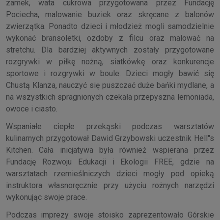
zamek, wata cukrowa przygotowana przez Fundację
Pociecha, malowanie buziek oraz skręcane z balonów
zwierzątka. Ponadto dzieci i młodzież mogli samodzielnie
wykonać bransoletki, ozdoby z filcu oraz malować na
stretchu. Dla bardziej aktywnych zostały przygotowane
rozgrywki w piłkę nożną, siatkówkę oraz konkurencje
sportowe i rozgrywki w boule. Dzieci mogły bawić się
Chustą Klanza, nauczyć się puszczać duże bańki mydlane, a
na wszystkich spragnionych czekała przepyszna lemoniada,
owoce i ciasto.
Wspaniałe ciepłe przekąski podczas warsztatów
kulinarnych przygotował Dawid Grzybowski uczestnik Hell"s
Kitchen. Cała inicjatywa była również wspierana przez
Fundację Rozwoju Edukacji i Ekologii FREE, gdzie na
warsztatach rzemieślniczych dzieci mogły pod opieką
instruktora własnoręcznie przy użyciu rożnych narzędzi
wykonując swoje prace.
Podczas imprezy swoje stoisko zaprezentowało Górskie