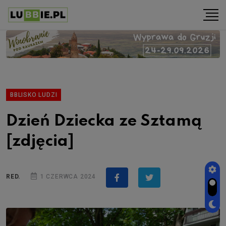
BBLISKO LUDZI
Dzień Dziecka ze Sztamą
[zdjęcia]
RED.
1 CZERWCA 2024