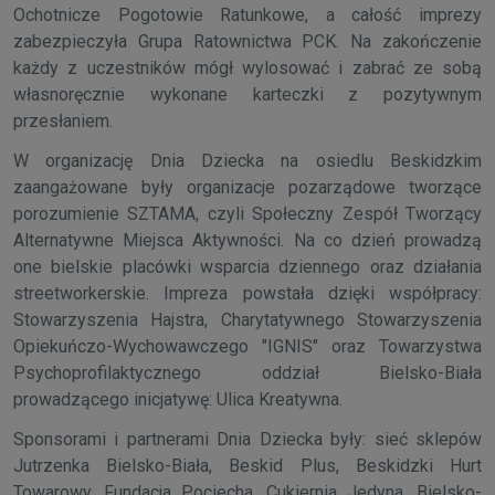
Ochotnicze Pogotowie Ratunkowe, a całość imprezy
zabezpieczyła Grupa Ratownictwa PCK. Na zakończenie
każdy z uczestników mógł wylosować i zabrać ze sobą
własnoręcznie wykonane karteczki z pozytywnym
przesłaniem.
W organizację Dnia Dziecka na osiedlu Beskidzkim
zaangażowane były organizacje pozarządowe tworzące
porozumienie SZTAMA, czyli Społeczny Zespół Tworzący
Alternatywne Miejsca Aktywności. Na co dzień prowadzą
one bielskie placówki wsparcia dziennego oraz działania
streetworkerskie. Impreza powstała dzięki współpracy:
Stowarzyszenia Hajstra, Charytatywnego Stowarzyszenia
Opiekuńczo-Wychowawczego "IGNIS" oraz Towarzystwa
Psychoprofilaktycznego oddział Bielsko-Biała
prowadzącego inicjatywę: Ulica Kreatywna.
Sponsorami i partnerami Dnia Dziecka były: sieć sklepów
Jutrzenka Bielsko-Biała, Beskid Plus, Beskidzki Hurt
Towarowy, Fundacja Pociecha, Cukiernia Jedyna, Bielsko-