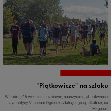
"Piątkowicze" na szlaku
W sobotę 16 września uczniowie, nauczyciele, absolwenci i
sympatycy V Liceum Ogólnokształcącego spotkali się na
Magurce.