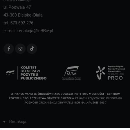
ul. Podwale 47
43-300 Bielsko-Biała
tel. 573 692 276
e-mail: redakcja@luBBie.pl
Redakcja