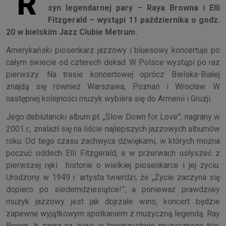
R
syn legendarnej pary – Raya Browna i Elli
Fitzgerald – wystąpi 11 października o godz.
20 w bielskim Jazz Clubie Metrum.
Amerykański piosenkarz jazzowy i bluesowy koncertuje po
całym świecie od czterech dekad. W Polsce wystąpi po raz
pierwszy. Na trasie koncertowej oprócz Bielska-Białej
znajdą się również Warszawa, Poznań i Wrocław. W
następnej kolejności muzyk wybiera się do Armenii i Gruzji.
Jego debiutancki album pt. „Slow Down for Love”, nagrany w
2001 r., znalazł się na liście najlepszych jazzowych albumów
roku. Od tego czasu zachwyca dźwiękami, w których można
poczuć oddech Elli Fitzgerald, a w przerwach usłyszeć z
pierwszej ręki historie o wielkiej piosenkarce i jej życiu.
Urodzony w 1949 r. artysta twierdzi, że „Życie zaczyna się
dopiero po siedemdziesiątce!”, a ponieważ prawdziwy
muzyk jazzowy jest jak dojrzałe wino, koncert będzie
zapewne wyjątkowym spotkaniem z muzyczną legendą. Ray
Brown Jr zagra na żywo w towarzystwie muzycznego trio.