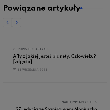
Powiązane artykuły
POPRZEDNI ARTYKUŁ
A Ty z jakiej jesteś planety, Człowieku?
[zdjęcia]
14 WRZEŚNIA 2024
NASTĘPNY ARTYKUŁ
27. edycja ze Stanisławem Moniuszko