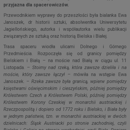
przyjazna dla spacerowiczów.
Przewodnikiem wyprawy do przeszłości była bialanka Ewa
Janoszek, dr historii sztuki, absolwentka Uniwersytetu
Jagiellońskiego, autorka i współautorka wielu publikacji
związanych ze sztuką oraz historią Bielska i Białej.
Trasa spaceru wiodła ulicami Dolnego i Górnego
Przedmieścia. Rozpoczęła się od granicy pomiędzy
Bielskiem i Białą – na moście nad Białą w ciągu ul. 11
Listopada. –
Stoimy nad rzeką, która zawsze dzieliła i na
moście, który zawsze łączył
– mówiła na wstępie Ewa
Janoszek. –
Rzeka zawsze była granicą, wpierw pomiędzy
księstwami oświęcimskim i cieszyńskim, później pomiędzy
Królestwem Czech a Królestwem Polski, później pomiędzy
Królestwem Korony Czeskiej w monarchii austriackiej i
Rzeczpospolitą i dopiero od 1772 roku i Bielsko, i Biała były
w jednym państwie, tzn. w monarchii austriackiej w dwóch
dzielnicach: Śląsk Austriacki po stronie zachodniej, czyli