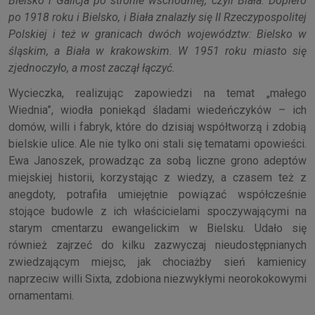
Bielsko i Galicja po stronie wschodniej, czyli Biała. Dopiero
po 1918 roku i Bielsko, i Biała znalazły się II Rzeczypospolitej
Polskiej i też w granicach dwóch województw: Bielsko w
śląskim, a Biała w krakowskim. W 1951 roku miasto się
zjednoczyło, a most zaczął łączyć.
Wycieczka, realizując zapowiedzi na temat „małego
Wiednia”, wiodła poniekąd śladami wiedeńczyków – ich
domów, willi i fabryk, które do dzisiaj współtworzą i zdobią
bielskie ulice. Ale nie tylko oni stali się tematami opowieści.
Ewa Janoszek, prowadząc za sobą liczne grono adeptów
miejskiej historii, korzystając z wiedzy, a czasem też z
anegdoty, potrafiła umiejętnie powiązać współcześnie
stojące budowle z ich właścicielami spoczywającymi na
starym cmentarzu ewangelickim w Bielsku. Udało się
również zajrzeć do kilku zazwyczaj nieudostępnianych
zwiedzającym miejsc, jak chociażby sień kamienicy
naprzeciw willi Sixta, zdobiona niezwykłymi neorokokowymi
ornamentami.