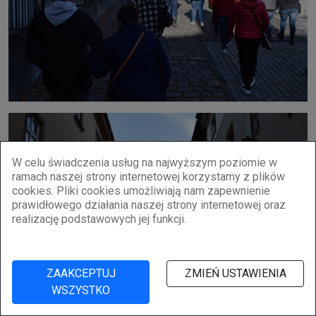
W celu świadczenia usług na najwyższym poziomie w
ramach naszej strony internetowej korzystamy z plików
cookies. Pliki cookies umożliwiają nam zapewnienie
prawidłowego działania naszej strony internetowej oraz
realizację podstawowych jej funkcji.
ZAAKCEPTUJ
ZMIEŃ USTAWIENIA
WSZYSTKO