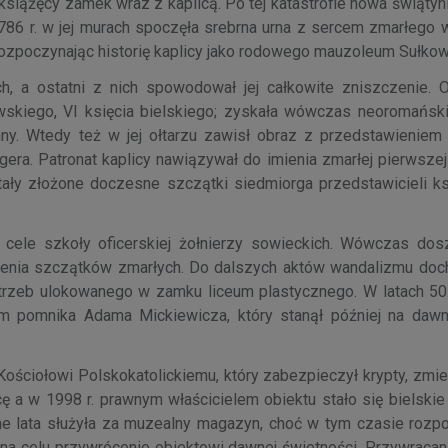
ł książęcy zamek wraz z kaplicą. Po tej katastrofie nowa świątyn
6 r. w jej murach spoczęła srebrna urna z sercem zmarłego 
 rozpoczynając historię kaplicy jako rodowego mauzoleum Sułkow
ach, a ostatni z nich spowodował jej całkowite zniszczenie.
skiego, VI księcia bielskiego; zyskała wówczas neoromański
y. Wtedy też w jej ołtarzu zawisł obraz z przedstawieniem 
gera. Patronat kaplicy nawiązywał do imienia zmarłej pierwsze
tały złożone doczesne szczątki siedmiorga przedstawicieli k
cele szkoły oficerskiej żołnierzy sowieckich. Wówczas dosz
zenia szczątków zmarłych. Do dalszych aktów wandalizmu doc
potrzeb ulokowanego w zamku liceum plastycznego. W latach 50
em pomnika Adama Mickiewicza, który stanął później na daw
ościołowi Polskokatolickiemu, który zabezpieczył krypty, zmien
icę a w 1998 r. prawnym właścicielem obiektu stało się bielsk
e lata służyła za muzealny magazyn, choć w tym czasie rozpo
 na celu przywrócenie obiektowi dawnej świetności. Przywracan