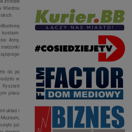
ia została
w Wiedniu
skich.
 Odbudowę
 kostium.
św. Anny,
j małżonki
siążęcego
ło do jej
hodziło w
. Ryszard
nym placu
ił układ i
ie Muzeum,
częto już
ie dawnej