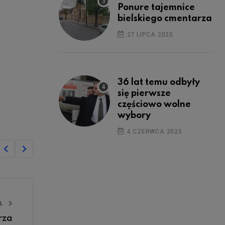
Ponure tajemnice
bielskiego cmentarza
27 LIPCA 2025
36 lat temu odbyły
się pierwsze
częściowo wolne
wybory
4 CZERWCA 2025
UŁ
rza