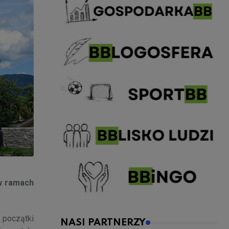
 w ramach
 początki
NASI PARTNERZY