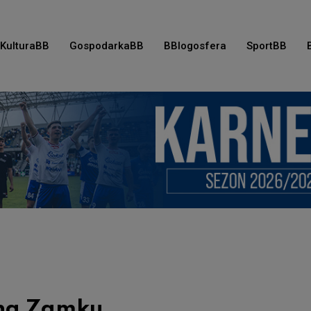
KulturaBB
GospodarkaBB
BBlogosfera
SportBB
 na Zamku