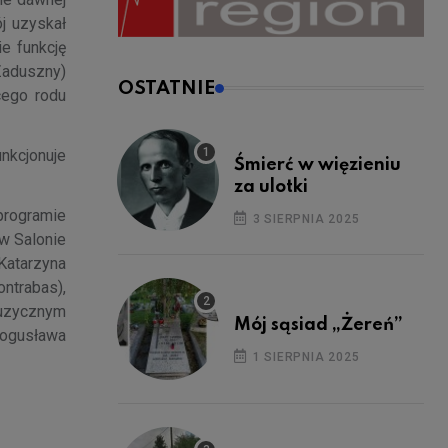
j uzyskał
e funkcję
Zaduszny)
OSTATNIE
cego rodu
nkcjonuje
Śmierć w więzieniu
za ulotki
programie
3 SIERPNIA 2025
w Salonie
Katarzyna
ontrabas),
Muzycznym
Mój sąsiad „Żereń”
Bogusława
1 SIERPNIA 2025