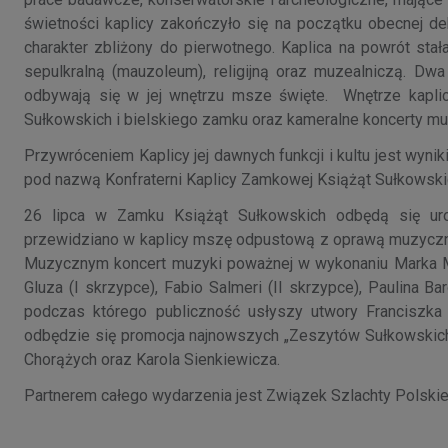
świetności kaplicy zakończyło się na początku obecnej de
charakter zbliżony do pierwotnego. Kaplica na powrót sta
sepulkralną (mauzoleum), religijną oraz muzealniczą. Dwa
odbywają się w jej wnętrzu msze święte. Wnętrze kapli
Sułkowskich i bielskiego zamku oraz kameralne koncerty mu
Przywróceniem Kaplicy jej dawnych funkcji i kultu jest wy
pod nazwą Konfraterni Kaplicy Zamkowej Książąt Sułkowskic
26 lipca w Zamku Książąt Sułkowskich odbędą się uroc
przewidziano w kaplicy mszę odpustową z oprawą muzyczną
Muzycznym koncert muzyki poważnej w wykonaniu Marka M
Gluza (I skrzypce), Fabio Salmeri (II skrzypce), Paulina Ba
podczas którego publiczność usłyszy utwory Franciszka
odbędzie się promocja najnowszych „Zeszytów Sułkowskich
Chorążych oraz Karola Sienkiewicza.
Partnerem całego wydarzenia jest Związek Szlachty Polskie