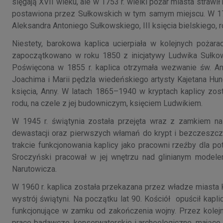
sięgają XVII wieku, ale w 1753 r. wielki pożar miasta strawi
postawiona przez Sułkowskich w tym samym miejscu. W 178
Aleksandra Antoniego Sułkowskiego, III księcia bielskiego,
Niestety, barokowa kaplica ucierpiała w kolejnych pożar
zapoczątkowano w roku 1850 z inicjatywy Ludwika Sułkow
Poświęcona w 1855 r. kaplica otrzymała wezwanie św. Ann
Joachima i Marii pędzla wiedeńskiego artysty Kajetana Hun
księcia, Anny. W latach 1865–1940 w kryptach kaplicy zos
rodu, na czele z jej budowniczym, księciem Ludwikiem.
W 1945 r. świątynia została przejęta wraz z zamkiem na 
dewastacji oraz pierwszych włamań do krypt i bezczeszc
trakcie funkcjonowania kaplicy jako pracowni rzeźby dla 
Sroczyński pracował w jej wnętrzu nad glinianym model
Narutowicza.
W 1960 r. kaplica została przekazana przez władze miasta K
wystrój świątyni. Na początku lat 90. Kościół opuścił kapl
funkcjonujące w zamku od zakończenia wojny. Przez kolejn
prace badawcze, konserwatorskie i archeologiczne, mające