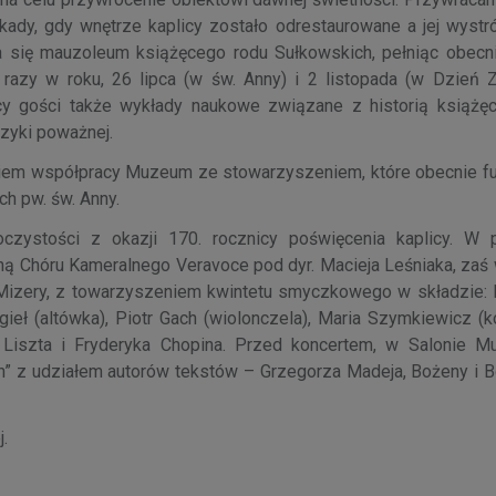
kady, gdy wnętrze kaplicy zostało odrestaurowane a jej wystró
ła się mauzoleum książęcego rodu Sułkowskich, pełniąc obecni
 razy w roku, 26 lipca (w św. Anny) i 2 listopada (w Dzień 
cy gości także wykłady naukowe związane z historią książę
zyki poważnej.
nikiem współpracy Muzeum ze stowarzyszeniem, które obecnie fu
h pw. św. Anny.
zystości z okazji 170. rocznicy poświęcenia kaplicy. W 
 Chóru Kameralnego Veravoce pod dyr. Macieja Leśniaka, zaś 
izery, z towarzyszeniem kwintetu smyczkowego w składzie: 
rgieł (altówka), Piotr Gach (wiolonczela), Maria Szymkiewicz (k
 Liszta i Fryderyka Chopina. Przed koncertem, w Salonie 
” z udziałem autorów tekstów – Grzegorza Madeja, Bożeny i 
j.