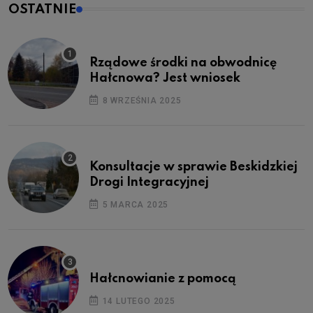
OSTATNIE
Rządowe środki na obwodnicę
Hałcnowa? Jest wniosek
8 WRZEŚNIA 2025
Konsultacje w sprawie Beskidzkiej
Drogi Integracyjnej
5 MARCA 2025
Hałcnowianie z pomocą
14 LUTEGO 2025