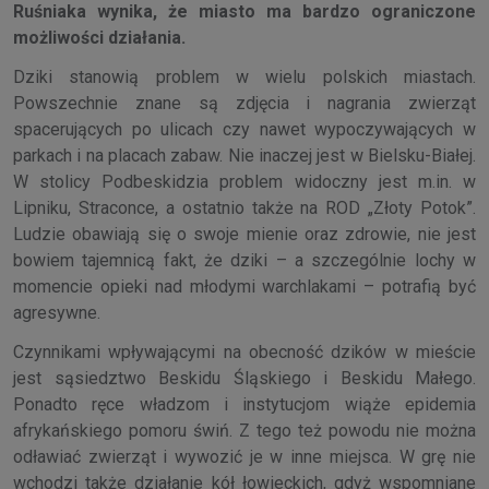
Ruśniaka wynika, że miasto ma bardzo ograniczone
możliwości działania.
Dziki stanowią problem w wielu polskich miastach.
Powszechnie znane są zdjęcia i nagrania zwierząt
spacerujących po ulicach czy nawet wypoczywających w
parkach i na placach zabaw. Nie inaczej jest w Bielsku-Białej.
W stolicy Podbeskidzia problem widoczny jest m.in. w
Lipniku, Straconce, a ostatnio także na ROD „Złoty Potok”.
Ludzie obawiają się o swoje mienie oraz zdrowie, nie jest
bowiem tajemnicą fakt, że dziki – a szczególnie lochy w
momencie opieki nad młodymi warchlakami – potrafią być
agresywne.
Czynnikami wpływającymi na obecność dzików w mieście
jest sąsiedztwo Beskidu Śląskiego i Beskidu Małego.
Ponadto ręce władzom i instytucjom wiąże epidemia
afrykańskiego pomoru świń. Z tego też powodu nie można
odławiać zwierząt i wywozić je w inne miejsca. W grę nie
wchodzi także działanie kół łowieckich, gdyż wspomniane