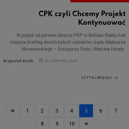
CPK czyli Chcemy Projekt
Kontynuować
W piątek na peronie dworca PKP w Bielsku-Białej miał
miejsce briefing dwóch byłych członków rządu Mateusza
Morawieckiego – Grzegorza Pudy i Marcina Horały.
Krzysztof Kozik
25 SIERPNIA 2024
CZYTAJ WIĘCEJ
1
2
3
4
5
6
7
8
9
10