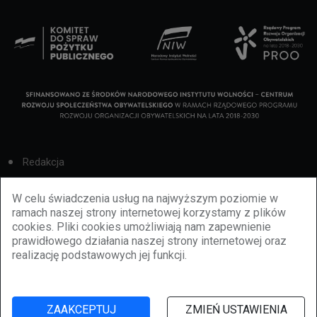
Redakcja
Cookies
W celu świadczenia usług na najwyższym poziomie w
ramach naszej strony internetowej korzystamy z plików
Reklama
cookies. Pliki cookies umożliwiają nam zapewnienie
prawidłowego działania naszej strony internetowej oraz
BBiletomania
realizację podstawowych jej funkcji.
Polityka prywatności
ZAAKCEPTUJ
ZMIEŃ USTAWIENIA