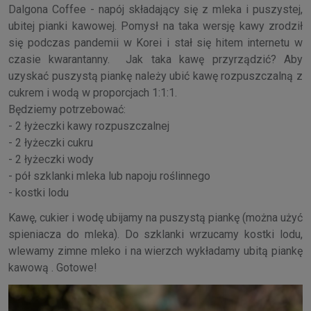
Dalgona Coffee - napój składający się z mleka i puszystej,
ubitej pianki kawowej. Pomysł na taka wersję kawy zrodził
się podczas pandemii w Korei i stał się hitem internetu w
czasie kwarantanny. Jak taka kawę przyrządzić? Aby
uzyskać puszystą piankę należy ubić kawę rozpuszczalną z
cukrem i wodą w proporcjach 1:1:1.
Będziemy potrzebować:
- 2 łyżeczki kawy rozpuszczalnej
- 2 łyżeczki cukru
- 2 łyżeczki wody
- pół szklanki mleka lub napoju roślinnego
- kostki lodu
Kawę, cukier i wodę ubijamy na puszystą piankę (można użyć
spieniacza do mleka). Do szklanki wrzucamy kostki lodu,
wlewamy zimne mleko i na wierzch wykładamy ubitą piankę
kawową . Gotowe!