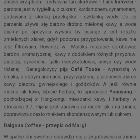
zalana wrzątkiem. Tradycyjna turecka kawa -
Türk kahvesi
-
parzona jest w tygielku, z cukrem, kardamonem, cynamonem,
podawana z słodką przekąska i szklanką wody. Do jej
parzenia używa się bardzo drobno mielonej kawy, a wodę
pijemy po spożyciu wywaru by usunąć z ust resztki
zmielonych ziaren, gdyż podczas przygotowania, kawa nie
jest filtrowana. Również w Maroku możecie spróbować
bardzo aromatycznej kawy z dodatkiem różnych przypraw:
pieprzu, cynamonu, gałki muszkatołowej, anyżu czy wody
różanej. Senegalczycy piją
Café Touba
- wyrazistą w
smaku, o ostrym aromacie, przyrządzoną z zielonych ziaren
kawy, pieprzu gwinejskiego i goździków. A jeśli równie
mocno jak kawę lubicie herbatę to spróbujcie
Yuanyang
-
pochodzącej z Hongkongu mieszanki kawy i herbaty w
stosunku 3:7. Pijana jest zarówno na ciepło jak i na zimno,
doprawiana często mlekiem skondensowanym lub cukrem.
Dalgona Coffee - przepis od Margi
W upalne dni świetnie sprawdzi się przygotowana na zimno