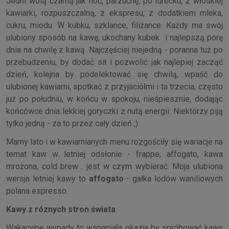
Jedni wolą czarną jak noc, parzuchę, po turecku, z włoskiej
kawiarki, rozpuszczalną, z ekspresu, z dodatkiem mleka,
cukru, miodu. W kubku, szklance, filiżance. Każdy ma swój
ulubiony sposób na kawę, ukochany kubek i najlepszą porę
dnia na chwilę z kawą. Najczęściej niejedną - poranna tuż po
przebudzeniu, by dodać sił i pozwolić jak najlepiej zacząć
dzień, kolejna by podelektować się chwilą, wpaść do
ulubionej kawiarni, spotkać z przyjaciółmi i ta trzecia, często
już po południu, w końcu w spokoju, nieśpiesznie, dodając
końcówce dnia lekkiej goryczki z nutą energii. Niektórzy piją
tylko jedną - za to przez cały dzień ;)
Mamy lato i w kawiarnianych menu rozgościły się wariacje na
temat kaw w letniej odsłonie - frappe, affogato, kawa
mrożona, cold brew… jest w czym wybierać. Moja ulubiona
wersja letniej kawy to
affogato
- gałka lodów waniliowych
polana espresso.
Kawy z róznych stron świata
Wakacyjne wypady to wspaniała okazja by spróbować kawy