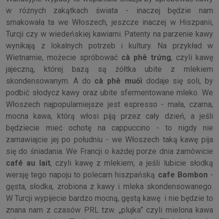
w różnych zakątkach świata - inaczej będzie nam
smakowała ta we Włoszech, jeszcze inaczej w Hiszpanii,
Turcji czy w wiedeńskiej kawiarni. Patenty na parzenie kawy
wynikają z lokalnych potrzeb i kultury. Na przykład w
Wietnamie, możecie spróbować
cà phê trứng
, czyli kawę
jajeczną, której bazą są żółtka ubite z mlekiem
skondensowanym. A do
cà phê muối
dodaje się soli, by
podbić słodycz kawy oraz ubite sfermentowane mleko. We
Włoszech najpopularniejsze jest espresso - mała, czarna,
mocna kawa, którą włosi piją przez cały dzień, a jeśli
będziecie mieć ochotę na cappuccino - to nigdy nie
zamawiajcie jej po południu - we Włoszech taką kawę pija
się do śniadania. We Francji o każdej porze dnia zamówicie
café au lait
, czyli kawę z mlekiem, a jeśli lubicie słodką
wersję tego napoju to polecam hiszpańską
cafe Bombon
-
gęsta, słodka, zrobiona z kawy i mleka skondensowanego.
W Turcji wypijecie bardzo mocną, gęstą kawę i nie będzie to
znana nam z czasów PRL tzw. „plujka” czyli mielona kawa