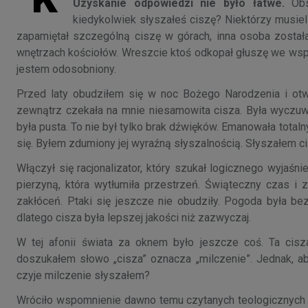
Uzyskanie odpowiedzi nie było łatwe.
Obse
kiedykolwiek słyszałeś ciszę? Niektórzy musie
zapamiętał szczególną ciszę w górach, inna osoba zosta
wnętrzach kościołów. Wreszcie ktoś odkopał głuszę we wspo
jestem odosobniony.
Przed laty obudziłem się w noc Bożego Narodzenia i otw
zewnątrz czekała na mnie niesamowita cisza. Była wyczuwa
była pusta. To nie był tylko brak dźwięków. Emanowała total
się. Byłem zdumiony jej wyraźną słyszalnością. Słyszałem ci
Włączył się racjonalizator, który szukał logicznego wyjaśn
pierzyną, która wytłumiła przestrzeń. Świąteczny czas 
zakłóceń. Ptaki się jeszcze nie obudziły. Pogoda była b
dlatego cisza była lepszej jakości niż zazwyczaj.
W tej afonii świata za oknem było jeszcze coś. Ta cisza
doszukałem słowo „cisza” oznacza „milczenie”. Jednak, aby
czyje milczenie słyszałem?
Wróciło wspomnienie dawno temu czytanych teologicznych 