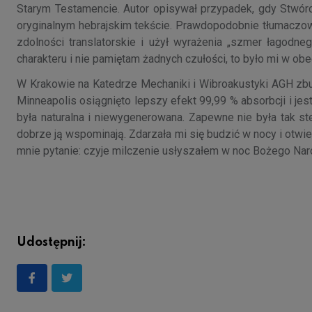
Starym Testamencie. Autor opisywał przypadek, gdy Stwórc
oryginalnym hebrajskim tekście. Prawdopodobnie tłumaczowi
zdolności translatorskie i użył wyrażenia „szmer łagodn
charakteru i nie pamiętam żadnych czułości, to było mi w ob
W Krakowie na Katedrze Mechaniki i Wibroakustyki AGH zb
Minneapolis osiągnięto lepszy efekt 99,99 % absorbcji i jes
była naturalna i niewygenerowana. Zapewne nie była tak st
dobrze ją wspominają. Zdarzała mi się budzić w nocy i otwiera
mnie pytanie: czyje milczenie usłyszałem w noc Bożego Nar
Udostępnij: