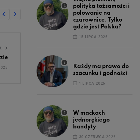
polityka tożsamości i
polowanie na
czarownice. Tylko
gdzie jest Polska?
15 LIPCA 2026
UŁ
zie
Każdy ma prawo do
2025
szacunku i godności
1 LIPCA 2026
W mackach
jednorękiego
bandyty
30 CZERWCA 2026