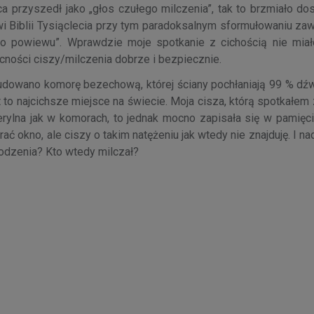
a przyszedł jako „głos czułego milczenia”, tak to brzmiało do
 Biblii Tysiąclecia przy tym paradoksalnym sformułowaniu zawi
ego powiewu”. Wprawdzie moje spotkanie z cichością nie miał
ecności ciszy/milczenia dobrze i bezpiecznie.
udowano komorę bezechową, której ściany pochłaniają 99 % dź
t to najcichsze miejsce na świecie. Moja cisza, którą spotkałe
erylna jak w komorach, to jednak mocno zapisała się w pamięci
ć okno, ale ciszy o takim natężeniu jak wtedy nie znajduję. I nad
odzenia? Kto wtedy milczał?