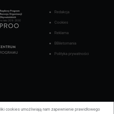
Redakcja
Cookies
Reklama
BBiletomania
Polityka prywatności
liki cookies umożliwiają nam zapewnienie prawidłowego