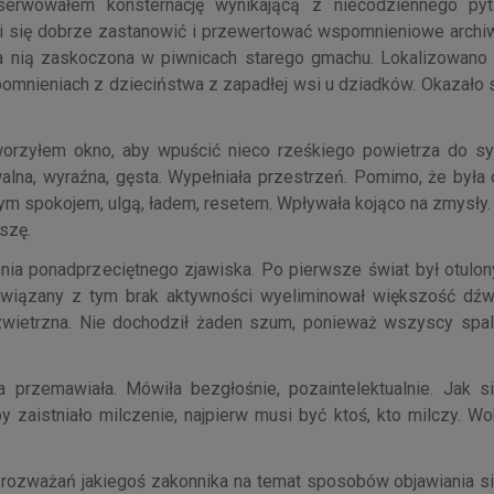
rwowałem konsternację wynikającą z niecodziennego pyta
li się dobrze zastanowić i przewertować wspomnieniowe archi
ła nią zaskoczona w piwnicach starego gmachu. Lokalizowano
mnieniach z dzieciństwa z zapadłej wsi u dziadków. Okazało si
orzyłem okno, aby wpuścić nieco rześkiego powietrza do syp
lna, wyraźna, gęsta. Wypełniała przestrzeń. Pomimo, że była c
nym spokojem, ulgą, ładem, resetem. Wpływała kojąco na zmysły.
szę.
ienia ponadprzeciętnego zjawiska. Po pierwsze świat był otulo
i związany z tym brak aktywności wyeliminował większość dź
ezwietrzna. Nie dochodził żaden szum, ponieważ wszyscy spal
 przemawiała. Mówiła bezgłośnie, pozaintelektualnie. Jak si
 zaistniało milczenie, najpierw musi być ktoś, kto milczy. Wo
rozważań jakiegoś zakonnika na temat sposobów objawiania s