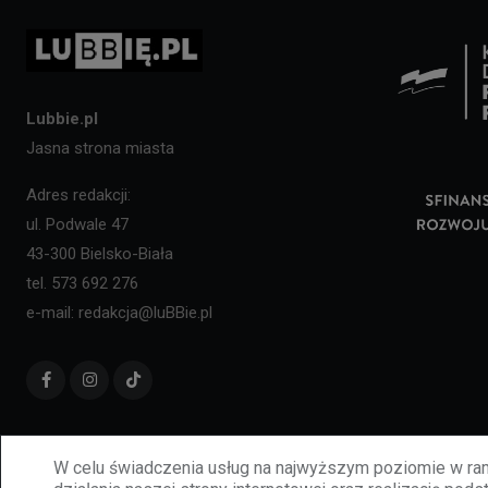
Lubbie.pl
Jasna strona miasta
Adres redakcji:
ul. Podwale 47
43-300 Bielsko-Biała
tel. 573 692 276
e-mail: redakcja@luBBie.pl
W celu świadczenia usług na najwyższym poziomie w ram