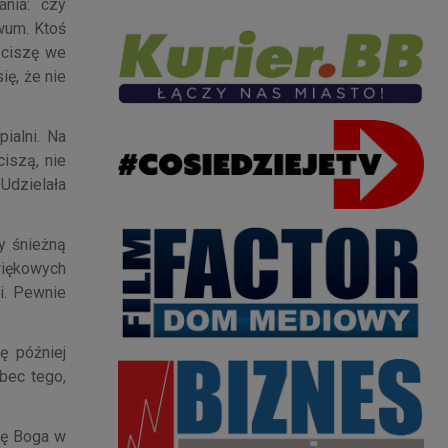
nia: czy
wum. Ktoś
 ciszę we
ę, że nie
ialni. Na
iszą, nie
 Udzielała
ny śnieżną
więkowych
i. Pewnie
ę później
bec tego,
ię Boga w