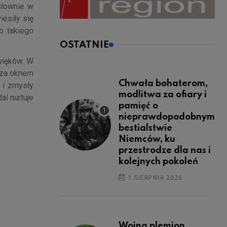
słownie w
esiły się
o takiego
OSTATNIE
więków. W
m za oknem
Chwała bohaterom,
 i zmysły
modlitwa za ofiary i
al nurtuje
pamięć o
nieprawdopodobnym
bestialstwie
Niemców, ku
przestrodze dla nas i
kolejnych pokoleń
1 SIERPNIA 2026
Wojna plemion,