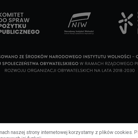
ach naszej strony internetowej korzystamy z plików cookies. P