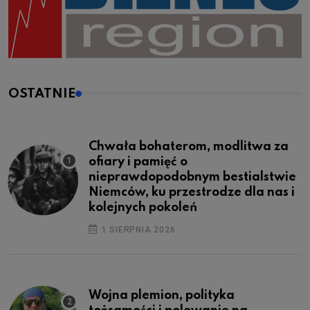
OSTATNIE
Chwała bohaterom, modlitwa za
ofiary i pamięć o
nieprawdopodobnym bestialstwie
Niemców, ku przestrodze dla nas i
kolejnych pokoleń
1 SIERPNIA 2026
Wojna plemion, polityka