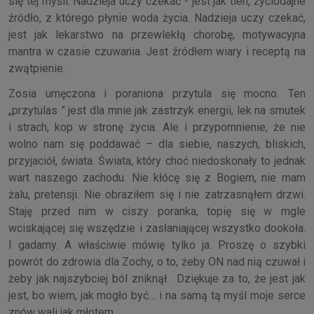
się tej myśli. Nadzieja uczy czekać - jest jak tlen, życiodajne
źródło, z którego płynie woda życia. Nadzieja uczy czekać,
jest jak lekarstwo na przewlekłą chorobę, motywacyjna
mantra w czasie czuwania. Jest źródłem wiary i receptą na
zwątpienie.
Zosia umęczona i poraniona przytula się mocno. Ten
„przytulas ” jest dla mnie jak zastrzyk energii, lek na smutek
i strach, kop w stronę życia. Ale i przypomnienie, że nie
wolno nam się poddawać – dla siebie, naszych, bliskich,
przyjaciół, świata. Świata, który choć niedoskonały to jednak
wart naszego zachodu. Nie kłócę się z Bogiem, nie mam
żalu, pretensji. Nie obraziłem się i nie zatrzasnąłem drzwi.
Staję przed nim w ciszy poranka, topię się w mgle
wciskającej się wszędzie i zasłaniającej wszystko dookoła.
I gadamy. A właściwie mówię tylko ja. Proszę o szybki
powrót do zdrowia dla Zochy, o to, żeby ON nad nią czuwał i
żeby jak najszybciej ból zniknął. Dziękuje za to, że jest jak
jest, bo wiem, jak mogło być… i na samą tą myśl moje serce
znów wali jak młotem…