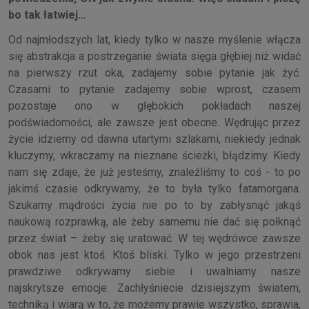
bo tak łatwiej…
Od najmłodszych lat, kiedy tylko w nasze myślenie włącza
się abstrakcja a postrzeganie świata sięga głębiej niż widać
na pierwszy rzut oka, zadajemy sobie pytanie jak żyć.
Czasami to pytanie zadajemy sobie wprost, czasem
pozostaje ono w głębokich pokładach naszej
podświadomości, ale zawsze jest obecne. Wędrując przez
życie idziemy od dawna utartymi szlakami, niekiedy jednak
kluczymy, wkraczamy na nieznane ścieżki, błądzimy. Kiedy
nam się zdaje, że już jesteśmy, znaleźliśmy to coś - to po
jakimś czasie odkrywamy, że to była tylko fatamorgana.
Szukamy mądrości życia nie po to by zabłysnąć jakąś
naukową rozprawką, ale żeby samemu nie dać się połknąć
przez świat – żeby się uratować. W tej wędrówce zawsze
obok nas jest ktoś. Ktoś bliski. Tylko w jego przestrzeni
prawdziwe odkrywamy siebie i uwalniamy nasze
najskrytsze emocje. Zachłyśniecie dzisiejszym światem,
techniką i wiarą w to, że możemy prawie wszystko, sprawia,