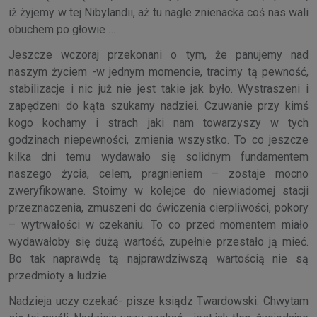
iż żyjemy w tej Nibylandii, aż tu nagle znienacka coś nas wali
obuchem po głowie …
Jeszcze wczoraj przekonani o tym, że panujemy nad
naszym życiem -w jednym momencie, tracimy tą pewność,
stabilizacje i nic już nie jest takie jak było. Wystraszeni i
zapędzeni do kąta szukamy nadziei. Czuwanie przy kimś
kogo kochamy i strach jaki nam towarzyszy w tych
godzinach niepewności, zmienia wszystko. To co jeszcze
kilka dni temu wydawało się solidnym fundamentem
naszego życia, celem, pragnieniem – zostaje mocno
zweryfikowane. Stoimy w kolejce do niewiadomej stacji
przeznaczenia, zmuszeni do ćwiczenia cierpliwości, pokory
– wytrwałości w czekaniu. To co przed momentem miało
wydawałoby się dużą wartość, zupełnie przestało ją mieć.
Bo tak naprawdę tą najprawdziwszą wartością nie są
przedmioty a ludzie.
Nadzieja uczy czekać- pisze ksiądz Twardowski. Chwytam