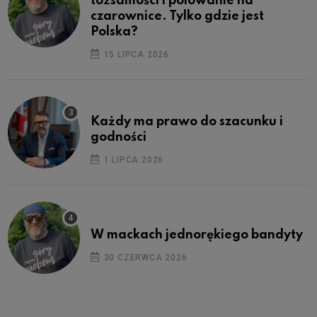
tożsamości i polowanie na
czarownice. Tylko gdzie jest
Polska?
15 LIPCA 2026
Każdy ma prawo do szacunku i
godności
1 LIPCA 2026
W mackach jednorękiego bandyty
30 CZERWCA 2026