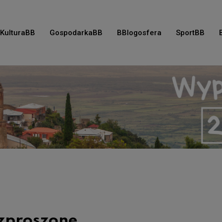
KulturaBB
GospodarkaBB
BBlogosfera
SportBB
zproszone