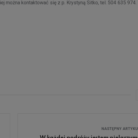
j można kontaktować się z p. Krystyną Sitko, tel. 504 635 974
NASTĘPNY ARTYK
W każdej podróży jestem pielgrzy