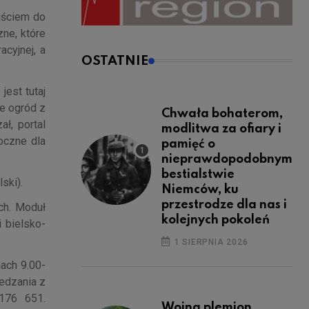
jściem do
zne, które
acyjnej, a
OSTATNIE
jest tutaj
że ogród z
Chwała bohaterom,
ł, portal
modlitwa za ofiary i
oczne dla
pamięć o
nieprawdopodobnym
bestialstwie
lski).
Niemców, ku
przestrodze dla nas i
ch. Moduł
kolejnych pokoleń
 bielsko-
1 SIERPNIA 2026
ach 9.00-
iedzania z
 176 651.
Wojna plemion,