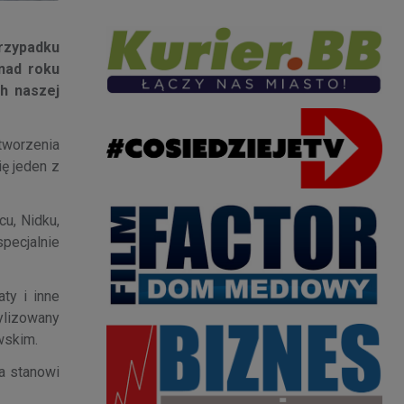
przypadku
nad roku
ch naszej
tworzenia
ię jeden z
u, Nidku,
pecjalnie
ty i inne
tylizowany
wskim.
ra stanowi