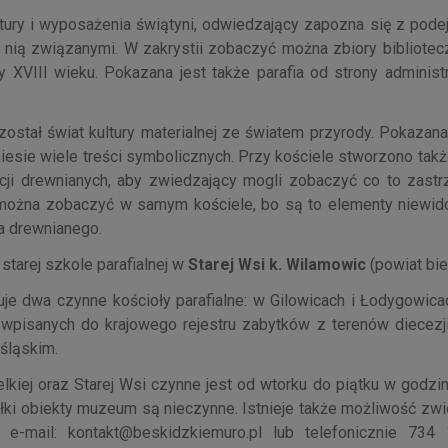
ktury i wyposażenia świątyni, odwiedzający zapozna się z pode
z nią związanymi. W zakrystii zobaczyć można zbiory bibliotec
 XVIII wieku. Pokazana jest także parafia od strony administr
ostał świat kultury materialnej ze światem przyrody. Pokazana 
i niesie wiele treści symbolicznych. Przy kościele stworzono tak
cji drewnianych, aby zwiedzający mogli zobaczyć co to zastrza
 można zobaczyć w samym kościele, bo są to elementy niewid
a drewnianego.
tarej szkole parafialnej w
Starej Wsi k. Wilamowic
(powiat bie
 dwa czynne kościoły parafialne: w Gilowicach i Łodygowica
 wpisanych do krajowego rejestru zabytków z terenów diecezji
śląskim.
kiej oraz Starej Wsi czynne jest od wtorku do piątku w godzin
ałki obiekty muzeum są nieczynne. Istnieje także możliwość zw
e-mail: kontakt@beskidzkiemuro.pl lub telefonicznie 734