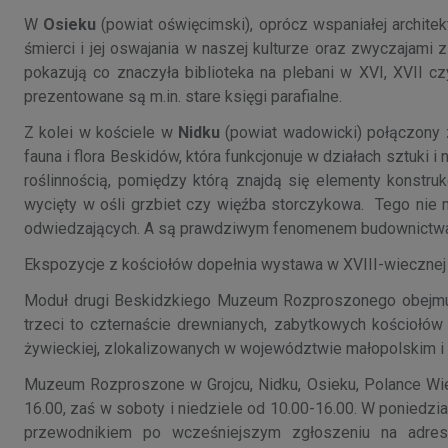
W
Osieku
(powiat oświęcimski), oprócz wspaniałej archite
śmierci i jej oswajania w naszej kulturze oraz zwyczajami 
pokazują co znaczyła biblioteka na plebani w XVI, XVII czy
prezentowane są m.in. stare księgi parafialne.
Z kolei w kościele w
Nidku
(powiat wadowicki) połączony z
fauna i flora Beskidów, która funkcjonuje w działach sztuki 
roślinnością, pomiędzy którą znajdą się elementy konstruk
wycięty w ośli grzbiet czy więźba storczykowa. Tego nie
odwiedzających. A są prawdziwym fenomenem budownictw
Ekspozycje z kościołów dopełnia wystawa w XVIII-wiecznej s
Moduł drugi Beskidzkiego Muzeum Rozproszonego obejmuje
trzeci to czternaście drewnianych, zabytkowych kościołów
żywieckiej, zlokalizowanych w województwie małopolskim i 
Muzeum Rozproszone w Grojcu, Nidku, Osieku, Polance Wiel
16.00, zaś w soboty i niedziele od 10.00-16.00. W poniedzi
przewodnikiem po wcześniejszym zgłoszeniu na adres 