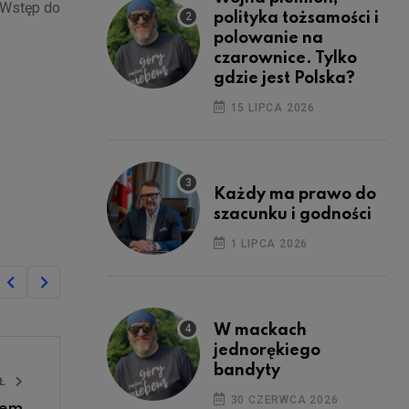
. Wstęp do
polityka tożsamości i
polowanie na
czarownice. Tylko
gdzie jest Polska?
15 LIPCA 2026
Każdy ma prawo do
szacunku i godności
1 LIPCA 2026
W mackach
jednorękiego
bandyty
UŁ
30 CZERWCA 2026
mem