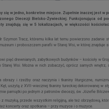
się w jedno, konkretne miejsce. Zupełnie inaczej jest w 
onego Diecezji Bielsko-Żywieckiej. Funkcjonująca od po
aty znajdują się w 5 lokalizacjach, w większości kościoła
 Szymon Tracz, któremu kilka lat temu powierzono zadanie s
uzeum i proboszczem parafii w Starej Wsi, w której znajduje s
owi pięć drewnianych, zabytkowych budynków – kościoły w Grojc
 Starej Wsi. Można w nich zobaczyć, oprócz samych wnętrz, s
 obrazy i rzeźby oraz naczynia i tkaniny liturgiczne, numizma
 Kęt, uszytą z XVII-wiecznej tkaniny tureckiej dekorowanej w s
nie pamiątki po jednym z patronów diecezji, św. Józefie Bilcze
 z muzyką, przede wszystkim religijną, ale też obrzędową, któ
eż koncerty oraz spotkania – przy muzyce i o muzyce.