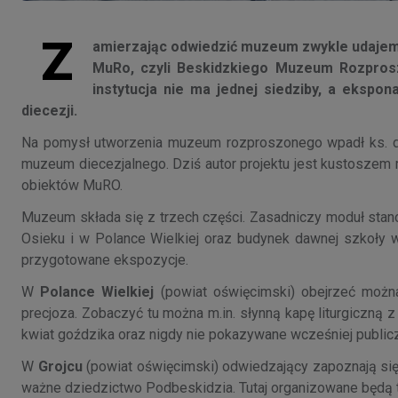
Z
amierzając odwiedzić muzeum zwykle udajemy 
MuRo, czyli Beskidzkiego Muzeum Rozprosz
instytucja nie ma jednej siedziby, a ekspon
diecezji.
Na pomysł utworzenia muzeum rozproszonego wpadł ks. dr
muzeum diecezjalnego. Dziś autor projektu jest kustoszem m
obiektów MuRO.
Muzeum składa się z trzech części. Zasadniczy moduł stan
Osieku i w Polance Wielkiej oraz budynek dawnej szkoły w
przygotowane ekspozycje.
W
Polance Wielkiej
(powiat oświęcimski) obejrzeć można
precjoza. Zobaczyć tu można m.in. słynną kapę liturgiczną z
kwiat goździka oraz nigdy nie pokazywane wcześniej publicz
W
Grojcu
(powiat oświęcimski) odwiedzający zapoznają się
ważne dziedzictwo Podbeskidzia. Tutaj organizowane będą t