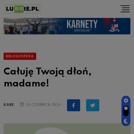
BBLOGOSFERA
Całuję Twoją dłoń,
madame!
KABE
24 CZERWCA 2024