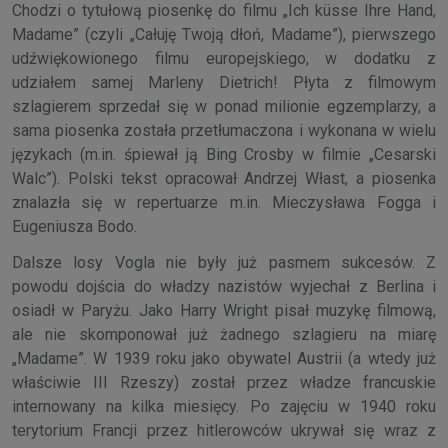
Chodzi o tytułową piosenkę do filmu „Ich küsse Ihre Hand,
Madame” (czyli „Całuję Twoją dłoń, Madame”), pierwszego
udźwiękowionego filmu europejskiego, w dodatku z
udziałem samej Marleny Dietrich! Płyta z filmowym
szlagierem sprzedał się w ponad milionie egzemplarzy, a
sama piosenka została przetłumaczona i wykonana w wielu
językach (m.in. śpiewał ją Bing Crosby w filmie „Cesarski
Walc”). Polski tekst opracował Andrzej Włast, a piosenka
znalazła się w repertuarze m.in. Mieczysława Fogga i
Eugeniusza Bodo.
Dalsze losy Vogla nie były już pasmem sukcesów. Z
powodu dojścia do władzy nazistów wyjechał z Berlina i
osiadł w Paryżu. Jako Harry Wright pisał muzykę filmową,
ale nie skomponował już żadnego szlagieru na miarę
„Madame”. W 1939 roku jako obywatel Austrii (a wtedy już
właściwie III Rzeszy) został przez władze francuskie
internowany na kilka miesięcy. Po zajęciu w 1940 roku
terytorium Francji przez hitlerowców ukrywał się wraz z