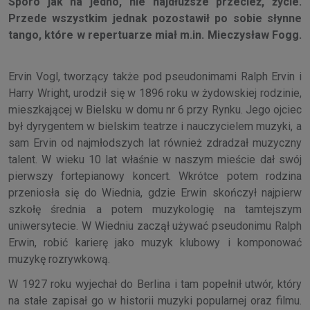
Sporo jak na jedno, nie najdłuższe przecież, życie.
Przede wszystkim jednak pozostawił po sobie słynne
tango, które w repertuarze miał m.in. Mieczysław Fogg.
Ervin Vogl, tworzący także pod pseudonimami Ralph Ervin i
Harry Wright, urodził się w 1896 roku w żydowskiej rodzinie,
mieszkającej w Bielsku w domu nr 6 przy Rynku. Jego ojciec
był dyrygentem w bielskim teatrze i nauczycielem muzyki, a
sam Ervin od najmłodszych lat również zdradzał muzyczny
talent. W wieku 10 lat właśnie w naszym mieście dał swój
pierwszy fortepianowy koncert. Wkrótce potem rodzina
przeniosła się do Wiednia, gdzie Erwin skończył najpierw
szkołę średnia a potem muzykologię na tamtejszym
uniwersytecie. W Wiedniu zaczął używać pseudonimu Ralph
Erwin, robić karierę jako muzyk klubowy i komponować
muzykę rozrywkową.
W 1927 roku wyjechał do Berlina i tam popełnił utwór, który
na stałe zapisał go w historii muzyki popularnej oraz filmu.