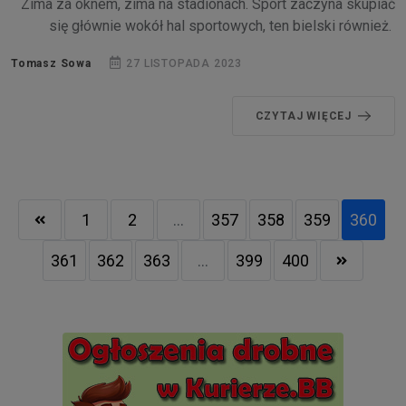
Zima za oknem, zima na stadionach. Sport zaczyna skupiać
się głównie wokół hal sportowych, ten bielski również.
Tomasz Sowa
27 LISTOPADA 2023
CZYTAJ WIĘCEJ
1
2
...
357
358
359
360
361
362
363
...
399
400