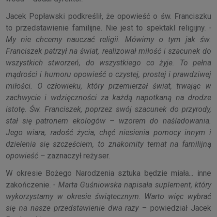
Jacek Popławski podkreślił, że opowieść o św. Franciszku
to przedstawienie familijne. Nie jest to spektakl religijny.
-
My nie chcemy nauczać religii. Mówimy o tym jak św.
Franciszek patrzył na świat, realizował miłość i szacunek do
wszystkich stworzeń, do wszystkiego co żyje. To pełna
mądrości i humoru opowieść o czystej, prostej i prawdziwej
miłości. O człowieku, który przemierzał świat, trwając w
zachwycie i wdzięczności za każdą napotkaną na drodze
istotę. Św. Franciszek, poprzez swój szacunek do przyrody,
stał się patronem ekologów – wzorem do naśladowania.
Jego wiara, radość życia, chęć niesienia pomocy innym i
dzielenia się szczęściem, to znakomity temat na familijną
opowieść –
zaznaczył reżyser.
W okresie Bożego Narodzenia sztuka będzie miała... inne
zakończenie.
- Marta Guśniowska napisała suplement, który
wykorzystamy w okresie świątecznym. Warto więc wybrać
się na nasze przedstawienie dwa razy –
powiedział Jacek