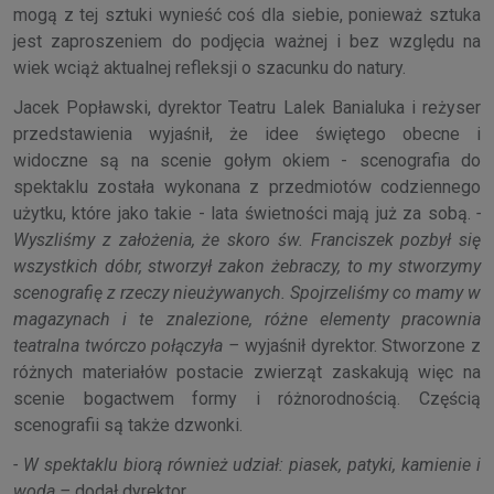
mogą z tej sztuki wynieść coś dla siebie, ponieważ sztuka
jest zaproszeniem do podjęcia ważnej i bez względu na
wiek wciąż aktualnej refleksji o szacunku do natury.
Jacek Popławski, dyrektor Teatru Lalek Banialuka i reżyser
przedstawienia wyjaśnił, że idee świętego obecne i
widoczne są na scenie gołym okiem - scenografia do
spektaklu została wykonana z przedmiotów codziennego
użytku, które jako takie - lata świetności mają już za sobą.
-
Wyszliśmy z założenia, że skoro św. Franciszek pozbył się
wszystkich dóbr, stworzył zakon żebraczy, to my stworzymy
scenografię z rzeczy nieużywanych. Spojrzeliśmy co mamy w
magazynach i te znalezione, różne elementy pracownia
teatralna twórczo połączyła –
wyjaśnił dyrektor. Stworzone z
różnych materiałów postacie zwierząt zaskakują więc na
scenie bogactwem formy i różnorodnością. Częścią
scenografii są także dzwonki.
- W spektaklu biorą również udział: piasek, patyki, kamienie i
woda –
dodał dyrektor.