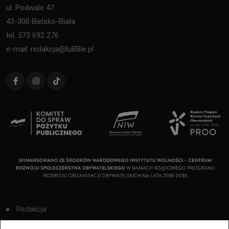
ul. Podwale 47
43-300 Bielsko-Biała
tel. 573 692 276
e-mail: redakcja@luBBie.pl
Redakcja