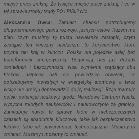
miejsc pracy znikną. Że tysiące miejsc pracy znikną. I co w
tej sprawie zrobiły rządy PO i PiSu? Nic.
Aleksandra Owca:
Zamiast chaosu potrzebujemy
długoterminowego planu rozwoju, jasnych celów. Razem ma
plan, czym musimy tę pustą nawalankę zastąpić, czym
zastąpić ten wieczny niedasizm, to koryciarstwo, które
trzyma ten kraj w klinczu. Polska nie pojedzie dalej bez
transformacji energetycznej. Doganiają nas już dekady
zaniedbań i bezczynności. Nasi wymienni rządzący obu
bloków najpierw bali się powiedzieć otwarcie, że
potrzebujemy inwestycji w energetykę atomową, a teraz
wciąż nie umieją doprowadzić do jej realizacji. Rząd marnuje
polski potencjał naukowy, głodzi Narodowe Centrum Nauki,
wypycha młodych naukowców i naukowczynie za granicę.
Zaniedbuje nawet te sprawy, które w niebezpiecznych
czasach są absolutnie kluczowe, takie jak bezpieczeństwo
lekowe, takie jak suwerenność technologiczna. Musimy to
zmienić. Musimy i możemy to zmienić.