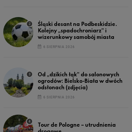
Śląski desant na Podbeskidzie.
Kolejny „spadochroniarz” i
wizerunkowy samobój miasta
6 SIERPNIA 2026
Od „dzikich łąk” do salonowych
ogrodów: Bielsko-Biała w dwóch
odsłonach (zdjęcia)
6 SIERPNIA 2026
Tour de Pologne – utrudnienia
drogowe