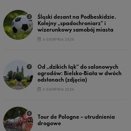
Śląski desant na Podbeskidzie.
Kolejny „spadochroniarz” i
wizerunkowy samobój miasta
6 SIERPNIA 2026
Od „dzikich łąk” do salonowych
ogrodów: Bielsko-Biała w dwóch
odsłonach (zdjęcia)
6 SIERPNIA 2026
Tour de Pologne – utrudnienia
drogowe