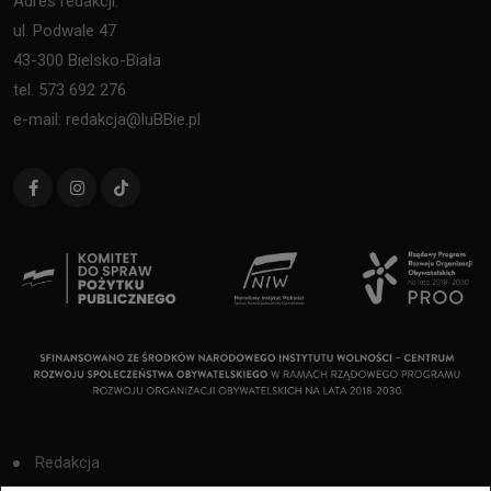
Adres redakcji:
ul. Podwale 47
43-300 Bielsko-Biała
tel. 573 692 276
e-mail: redakcja@luBBie.pl
Redakcja