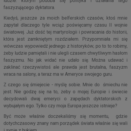
ludzie. którym podoba się polityka i działania tego
faszyzującego dyktatora.
Kiedyś, jeszcze za moich belferskich czasów, ktoś mnie
zapytał dlaczego tyle wciąż poświęcamy czasu II wojnie
światowej. Już dość tej martyrologii i powracania do historii,
która jest zamkniętym rozdziałem. Przypomniała mi się
wówczas wypowiedź jednego z historyków; po to to robimy,
żeby ludzie pamiętali i nie ulegli czasem chwytliwym hasłom
faszyzmu. No jak widać nie udało się. Można udawać i
zaklinać rzeczywistoś ale prawda jest brutalna, faszyzm
wraca na salony, a teraz ma w Ameryce swojego guru.
Z czego się śmiejecie - myślę sobie. Mnie do śmiechu nie
jest. Nie godzę się na to, żeby o mojej Europie i świecie
decydowali dwaj emeryci o zapędach dyktatorskich z
wybujałym ego. Tylko czy moja Europa jeszcze istnieje?
Być może właśnie doczekaliśmy się momentu, gdzie
dotychczasowy znany nam porządek świata właśnie się wali
i sypie z hukiem.