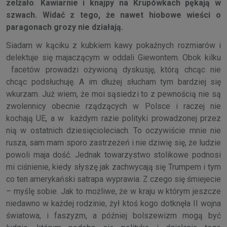
zelżało
.
Kawiarnie i knajpy na Krupówkach pękają w
szwach. Widać z tego, że nawet hiobowe wieści o
paragonach grozy nie działają.
Siadam w kąciku z kubkiem kawy pokaźnych rozmiarów i
delektuje się majaczącym w oddali Giewontem. Obok kilku
facetów prowadzi ożywioną dyskusję, którą chcąc nie
chcąc podsłuchuję. A im dłużej słucham tym bardziej się
wkurzam. Już wiem, że moi sąsiedzi to z pewnością nie są
zwolennicy obecnie rządzących w Polsce i raczej nie
kochają UE, a w każdym razie polityki prowadzonej przez
nią w ostatnich dziesięcioleciach. To oczywiście mnie nie
rusza, sam mam sporo zastrzeżeń i nie dziwię się, że ludzie
powoli maja dość. Jednak towarzystwo stolikowe podnosi
mi ciśnienie, kiedy słyszę jak zachwycają się Trumpem i tym
co ten amerykański satrapa wyprawia. Z czego się śmiejecie
– myślę sobie. Jak to możliwe, że w kraju w którym jeszcze
niedawno w każdej rodzinie, żył ktoś kogo dotknęła II wojna
światowa, i faszyzm, a później bolszewizm mogą być