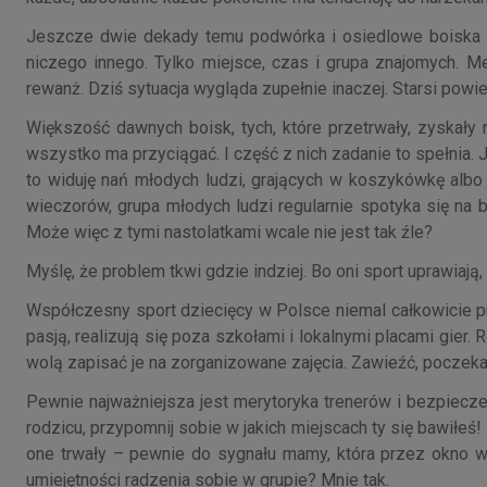
Jeszcze dwie dekady temu podwórka i osiedlowe boiska tę
niczego innego. Tylko miejsce, czas i grupa znajomych. M
rewanż. Dziś sytuacja wygląda zupełnie inaczej. Starsi powied
Większość dawnych boisk, tych, które przetrwały, zyskały 
wszystko ma przyciągać. I część z nich zadanie to spełnia. Je
to widuję nań młodych ludzi, grających w koszykówkę albo
wieczorów, grupa młodych ludzi regularnie spotyka się na b
Może więc z tymi nastolatkami wcale nie jest tak źle?
Myślę, że problem tkwi gdzie indziej. Bo oni sport uprawiają
Współczesny sport dziecięcy w Polsce niemal całkowicie prz
pasją, realizują się poza szkołami i lokalnymi placami gie
wolą zapisać je na zorganizowane zajęcia. Zawieźć, poczek
Pewnie najważniejsza jest merytoryka trenerów i bezpiecze
rodzicu, przypomnij sobie w jakich miejscach ty się bawiłeś
one trwały – pewnie do sygnału mamy, która przez okno woła
umiejętności radzenia sobie w grupie? Mnie tak.