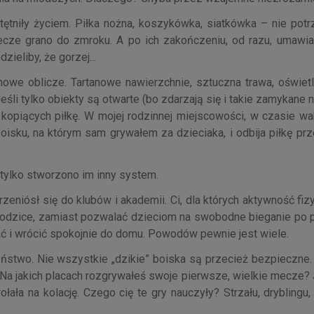
tniły życiem. Piłka nożna, koszykówka, siatkówka – nie potr
ecze grano do zmroku. A po ich zakończeniu, od razu, umawia
zieliby, że gorzej...
nowe oblicze. Tartanowe nawierzchnie, sztuczna trawa, oświetl
śli tylko obiekty są otwarte (bo zdarzają się i takie zamykane n
 kopiących piłkę. W mojej rodzinnej miejscowości, w czasie wa
oisku, na którym sam grywałem za dzieciaka, i odbija piłkę prz
, tylko stworzono im inny system.
eniósł się do klubów i akademii. Ci, dla których aktywność fiz
r. Rodzice, zamiast pozwalać dzieciom na swobodne bieganie po
ać i wrócić spokojnie do domu. Powodów pewnie jest wiele.
ństwo. Nie wszystkie „dzikie” boiska są przecież bezpieczne. 
! Na jakich placach rozgrywałeś swoje pierwsze, wielkie mecze?
ła na kolację. Czego cię te gry nauczyły? Strzału, dryblingu,