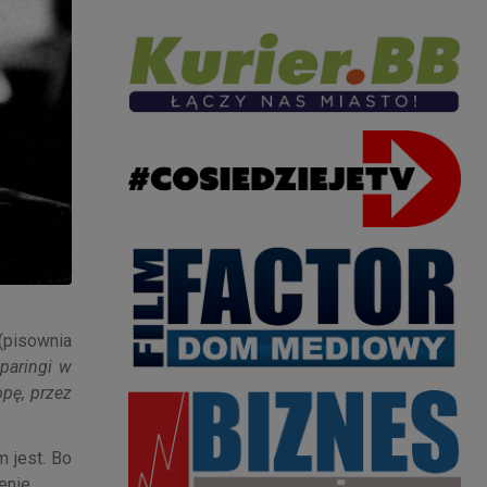
(pisownia
sparingi w
opę, przez
m jest. Bo
enie.