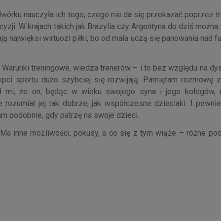
dwórku nauczyła ich tego, czego nie da się przekazać poprzez 
cyzji. W krajach takich jak Brazylia czy Argentyna do dziś możn
ają najwięksi wirtuozi piłki, bo od mała uczą się panowania nad 
Warunki treningowe, wiedza trenerów – i to bez względu na dys
pci sportu dużo szybciej się rozwijają. Pamiętam rozmowę
ał mi, że on, będąc w wieku swojego syna i jego kolegów, r
ie rozumiał jej tak dobrze, jak współczesne dzieciaki. I pewn
am podobnie, gdy patrzę na swoje dzieci.
 Ma inne możliwości, pokusy, a co się z tym wiąże – różne pod