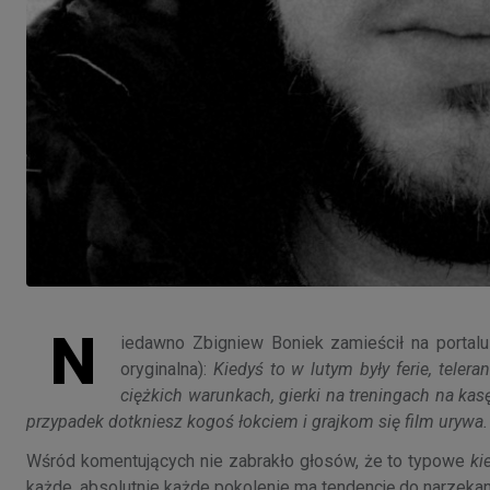
N
iedawno Zbigniew Boniek zamieścił na portalu
oryginalna):
Kiedyś to w lutym były ferie, teler
ciężkich warunkach, gierki na treningach na kasę
przypadek dotkniesz kogoś łokciem i grajkom się film urywa.
Wśród komentujących nie zabrakło głosów, że to typowe
ki
każde, absolutnie każde pokolenie ma tendencję do narzek