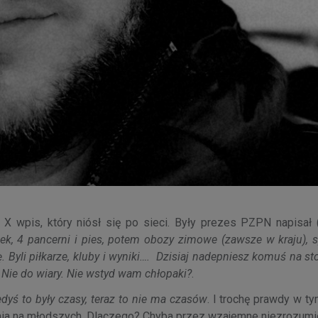
 X wpis, który niósł się po sieci. Były prezes PZPN napisał 
anek, 4 pancerni i pies, potem obozy zimowe (zawsze w kraju), 
. Byli piłkarze, kluby i wyniki…. Dzisiaj nadepniesz komuś na st
 Nie do wiary. Nie wstyd wam chłopaki?
.
edyś to były czasy, teraz to nie ma czasów
. I trochę prawdy w ty
ania na młodszych. Dlaczego? Chyba przez wzajemne niezrozumi