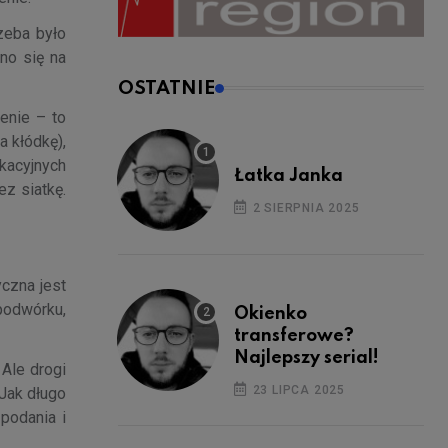
zeba było
no się na
OSTATNIE
enie – to
a kłódkę),
kacyjnych
Łatka Janka
ez siatkę.
2 SIERPNIA 2025
yczna jest
 podwórku,
Okienko
transferowe?
Najlepszy serial!
Ale drogi
23 LIPCA 2025
 Jak długo
 podania i