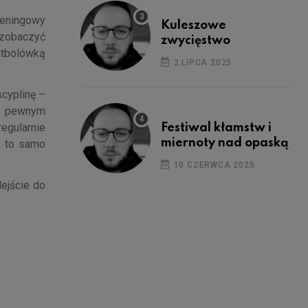
treningowy
Kuleszowe
a zobaczyć
zwycięstwo
futbolówką
2 LIPCA 2025
cyplinę –
 z pewnym
egularnie
Festiwal kłamstw i
miernoty nad opaską
ie to samo
10 CZERWCA 2025
ejście do