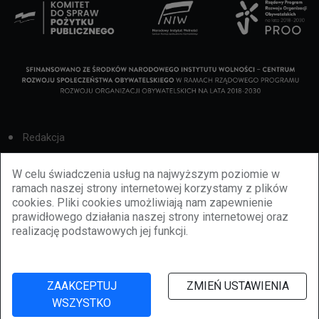
Redakcja
Cookies
W celu świadczenia usług na najwyższym poziomie w
ramach naszej strony internetowej korzystamy z plików
Reklama
cookies. Pliki cookies umożliwiają nam zapewnienie
prawidłowego działania naszej strony internetowej oraz
BBiletomania
realizację podstawowych jej funkcji.
Polityka prywatności
ZAAKCEPTUJ
ZMIEŃ USTAWIENIA
WSZYSTKO