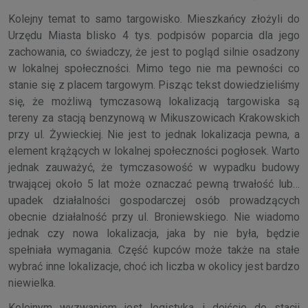
Kolejny temat to samo targowisko. Mieszkańcy złożyli do
Urzędu Miasta blisko 4 tys. podpisów poparcia dla jego
zachowania, co świadczy, że jest to pogląd silnie osadzony
w lokalnej społeczności. Mimo tego nie ma pewności co
stanie się z placem targowym. Pisząc tekst dowiedzieliśmy
się, że możliwą tymczasową lokalizacją targowiska są
tereny za stacją benzynową w Mikuszowicach Krakowskich
przy ul. Żywieckiej. Nie jest to jednak lokalizacja pewna, a
element krążących w lokalnej społeczności pogłosek. Warto
jednak zauważyć, że tymczasowość w wypadku budowy
trwającej około 5 lat może oznaczać pewną trwałość lub…
upadek działalności gospodarczej osób prowadzących
obecnie działalność przy ul. Broniewskiego. Nie wiadomo
jednak czy nowa lokalizacja, jaka by nie była, będzie
spełniała wymagania. Część kupców może także na stałe
wybrać inne lokalizacje, choć ich liczba w okolicy jest bardzo
niewielka.
Kolejnym wyzwaniem jest logistyka i dojście do stacji