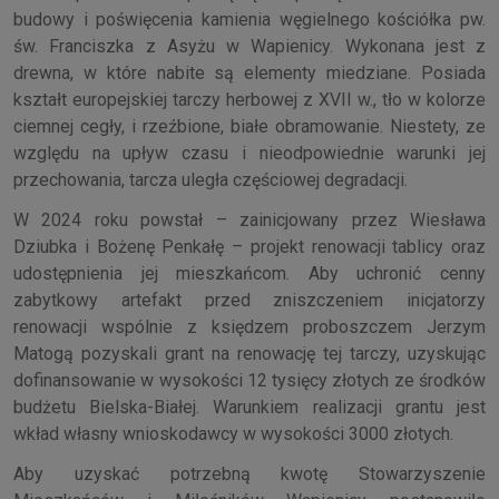
budowy i poświęcenia kamienia węgielnego kościółka pw.
św. Franciszka z Asyżu w Wapienicy. Wykonana jest z
drewna, w które nabite są elementy miedziane. Posiada
kształt europejskiej tarczy herbowej z XVII w., tło w kolorze
ciemnej cegły, i rzeźbione, białe obramowanie. Niestety, ze
względu na upływ czasu i nieodpowiednie warunki jej
przechowania, tarcza uległa częściowej degradacji.
W 2024 roku powstał – zainicjowany przez Wiesława
Dziubka i Bożenę Penkałę – projekt renowacji tablicy oraz
udostępnienia jej mieszkańcom. Aby uchronić cenny
zabytkowy artefakt przed zniszczeniem inicjatorzy
renowacji wspólnie z księdzem proboszczem Jerzym
Matogą pozyskali grant na renowację tej tarczy, uzyskując
dofinansowanie w wysokości 12 tysięcy złotych ze środków
budżetu Bielska-Białej. Warunkiem realizacji grantu jest
wkład własny wnioskodawcy w wysokości 3000 złotych.
Aby uzyskać potrzebną kwotę Stowarzyszenie