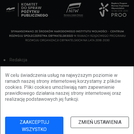
Redakcja
Cookies
W celu świadczenia usług na najwyższym poziomie w
ramach naszej strony internetowej korzystamy z plików
Reklama
cookies. Pliki cookies umożliwiają nam zapewnienie
prawidłowego działania naszej strony internetowej oraz
BBiletomania
realizację podstawowych jej funkcji.
Polityka prywatności
ZAAKCEPTUJ
ZMIEŃ USTAWIENIA
WSZYSTKO