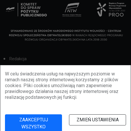
Redakcja
Cookies
W celu świadczenia usług na najwyższym poziomie w
ramach naszej strony internetowej korzystamy z plików
Reklama
cookies. Pliki cookies umożliwiają nam zapewnienie
prawidłowego działania naszej strony internetowej oraz
BBiletomania
realizację podstawowych jej funkcji.
Polityka prywatności
ZAAKCEPTUJ
ZMIEŃ USTAWIENIA
WSZYSTKO