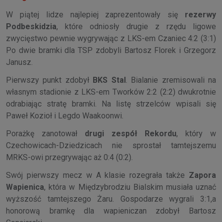
W piątej lidze najlepiej zaprezentowały się
rezerwy
Podbeskidzia
, które odniosły drugie z rzędu ligowe
zwycięstwo pewnie wygrywając z LKS-em Czaniec 4:2 (3:1)
Po dwie bramki dla TSP zdobyli Bartosz Florek i Grzegorz
Janusz.
Pierwszy punkt zdobył
BKS Stal
. Bialanie zremisowali na
własnym stadionie z LKS-em Tworków 2:2 (2:2) dwukrotnie
odrabiając stratę bramki. Na listę strzelców wpisali się
Paweł Kozioł i Legdo Waakoonwi.
Porażkę zanotował
drugi zespół Rekordu
, który w
Czechowicach-Dziedzicach nie sprostał tamtejszemu
MRKS-owi przegrywając aż 0:4 (0:2).
Swój pierwszy mecz w A klasie rozegrała także
Zapora
Wapienica
, która w Międzybrodziu Bialskim musiała uznać
wyższość tamtejszego Żaru. Gospodarze wygrali 3:1,a
honorową bramkę dla wapieniczan zdobył Bartosz