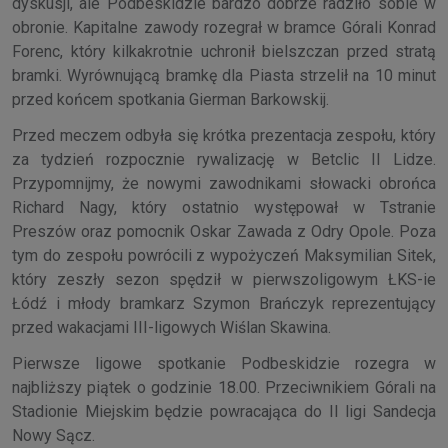
dyskusji, ale Podbeskidzie bardzo dobrze radziło sobie w
obronie. Kapitalne zawody rozegrał w bramce Górali Konrad
Forenc, który kilkakrotnie uchronił bielszczan przed stratą
bramki. Wyrównującą bramkę dla Piasta strzelił na 10 minut
przed końcem spotkania Gierman Barkowskij.
Przed meczem odbyła się krótka prezentacja zespołu, który
za tydzień rozpocznie rywalizację w Betclic II Lidze.
Przypomnijmy, że nowymi zawodnikami słowacki obrońca
Richard Nagy, który ostatnio występował w Tstranie
Preszów oraz pomocnik Oskar Zawada z Odry Opole. Poza
tym do zespołu powrócili z wypożyczeń Maksymilian Sitek,
który zeszły sezon spędził w pierwszoligowym ŁKS-ie
Łódź i młody bramkarz Szymon Brańczyk reprezentujący
przed wakacjami III-ligowych Wiślan Skawina.
Pierwsze ligowe spotkanie Podbeskidzie rozegra w
najbliższy piątek o godzinie 18.00. Przeciwnikiem Górali na
Stadionie Miejskim będzie powracająca do II ligi Sandecja
Nowy Sącz.