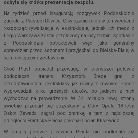
odbyła się krótka prezentacja zespołu.
Na tydzień przed inauguracją rozgrywek Podbeskidzie
zagrało z Piastem Gliwice. Gliwiczanie mieli w ten weekend
rozpocząć rywalizację w ekstraklasie, jednak ich mecz z
Legią Warszawa został przełożony na inny termin. Spotkanie
z Podbeskidzie potraktowali więc jako generalny
sprawdzian przed sezonem i przyjechali do Bielska-Białej w
najmocniejszym zestawieniu.
Choć Piast posiadał przewagę, w pierwszej połowie
podopieczni trenera Krzysztofa Brede grali z
przedstawicielem ekstraklasy jak równy z równym. Górale
wyprowadzili kilka groźnych ataków, po jednym z nich
wychodząc na prowadzenie. W 34. minucie lewą stroną
świetnie przedarł się pozyskany z Odry Opole 18-letni
Oskar Zawada, zagrał pod bramkę, a tam z najbliższej
odległości Františka Placha pokonał Lucjan Klisiewicz.
W drugiej połowie przewaga Piasta nie podlegała już