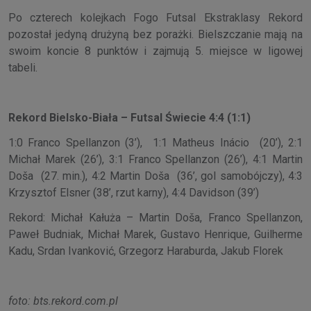
Po czterech kolejkach Fogo Futsal Ekstraklasy Rekord
pozostał jedyną drużyną bez porażki. Bielszczanie mają na
swoim koncie 8 punktów i zajmują 5. miejsce w ligowej
tabeli.
Rekord Bielsko-Biała – Futsal Świecie 4:4 (1:1)
1:0 Franco Spellanzon (3’), 1:1 Matheus Inácio (20’), 2:1
Michał Marek (26’), 3:1 Franco Spellanzon (26’), 4:1 Martin
Doša (27. min.), 4:2 Martin Doša (36’, gol samobójczy), 4:3
Krzysztof Elsner (38’, rzut karny), 4:4 Davidson (39’)
Rekord: Michał Kałuża – Martin Doša, Franco Spellanzon,
Paweł Budniak, Michał Marek, Gustavo Henrique, Guilherme
Kadu, Srdan Ivanković, Grzegorz Haraburda, Jakub Florek
foto: bts.rekord.com.pl