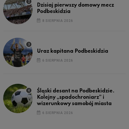
Dzisiaj pierwszy domowy mecz
Podbeskidzia
8 SIERPNIA 2026
Uraz kapitana Podbeskidzia
6 SIERPNIA 2026
Śląski desant na Podbeskidzie.
Kolejny „spadochroniarz” i
wizerunkowy samobój miasta
6 SIERPNIA 2026