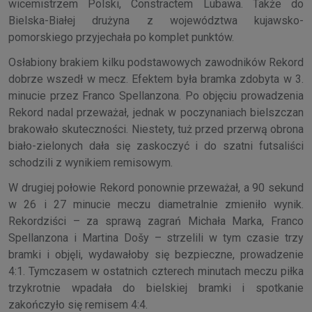
wicemistrzem Polski, Constractem Lubawa. Także do
Bielska-Białej drużyna z województwa kujawsko-
pomorskiego przyjechała po komplet punktów.
Osłabiony brakiem kilku podstawowych zawodników Rekord
dobrze wszedł w mecz. Efektem była bramka zdobyta w 3.
minucie przez Franco Spellanzona. Po objęciu prowadzenia
Rekord nadal przeważał, jednak w poczynaniach bielszczan
brakowało skuteczności. Niestety, tuż przed przerwą obrona
biało-zielonych dała się zaskoczyć i do szatni futsaliści
schodzili z wynikiem remisowym.
W drugiej połowie Rekord ponownie przeważał, a 90 sekund
w 26 i 27 minucie meczu diametralnie zmieniło wynik.
Rekordziści – za sprawą zagrań Michała Marka, Franco
Spellanzona i Martina Došy – strzelili w tym czasie trzy
bramki i objęli, wydawałoby się bezpieczne, prowadzenie
4:1. Tymczasem w ostatnich czterech minutach meczu piłka
trzykrotnie wpadała do bielskiej bramki i spotkanie
zakończyło się remisem 4:4.