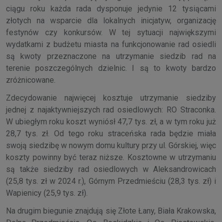
ciągu roku każda rada dysponuje jedynie 12 tysiącami
złotych na wsparcie dla lokalnych inicjatyw, organizację
festynów czy konkursów. W tej sytuacji największymi
wydatkami z budżetu miasta na funkcjonowanie rad osiedli
są kwoty przeznaczone na utrzymanie siedzib rad na
terenie poszczególnych dzielnic. I są to kwoty bardzo
zróżnicowane.
Zdecydowanie najwięcej kosztuje utrzymanie siedziby
jednej z najaktywniejszych rad osiedlowych: RO Straconka.
W ubiegłym roku koszt wyniósł 47,7 tys. zł, a w tym roku już
28,7 tys. zł. Od tego roku straceńska rada będzie miała
swoją siedzibę w nowym domu kultury przy ul. Górskiej, więc
koszty powinny być teraz niższe. Kosztowne w utrzymaniu
są także siedziby rad osiedlowych w Aleksandrowicach
(25,8 tys. zł w 2024 r.), Górnym Przedmieściu (28,3 tys. zł) i
Wapienicy (25,9 tys. zł).
Na drugim biegunie znajdują się Złote Łany, Biała Krakowska,