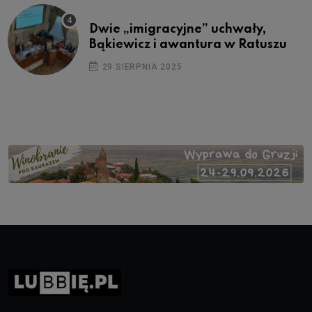
Dwie „imigracyjne” uchwały,
Bąkiewicz i awantura w Ratuszu
29 SIERPNIA 2025