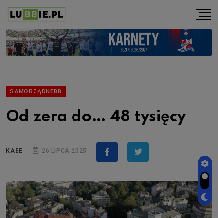
SAMORZĄDNEBB
Od zera do… 48 tysięcy
KABE
26 LIPCA 2025