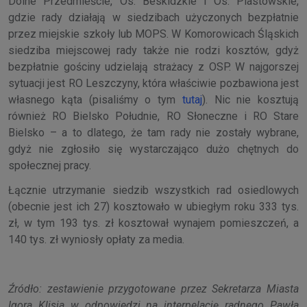
Dolne Przedmieście, Os. Beskidzkie i Os. Piastowskie,
gdzie rady działają w siedzibach użyczonych bezpłatnie
przez miejskie szkoły lub MOPS. W Komorowicach Śląskich
siedziba miejscowej rady także nie rodzi kosztów, gdyż
bezpłatnie gościny udzielają strażacy z OSP. W najgorszej
sytuacji jest RO Leszczyny, która właściwie pozbawiona jest
własnego kąta (pisaliśmy o tym
tutaj
). Nic nie kosztują
również RO Bielsko Południe, RO Słoneczne i RO Stare
Bielsko – a to dlatego, że tam rady nie zostały wybrane,
gdyż nie zgłosiło się wystarczająco dużo chętnych do
społecznej pracy.
Łącznie utrzymanie siedzib wszystkich rad osiedlowych
(obecnie jest ich 27) kosztowało w ubiegłym roku 333 tys.
zł, w tym 193 tys. zł kosztował wynajem pomieszczeń, a
140 tys. zł wyniosły opłaty za media.
Źródło: zestawienie przygotowane przez Sekretarza Miasta
Igora Klisia w odpowiedzi na interpelację radnego Pawła