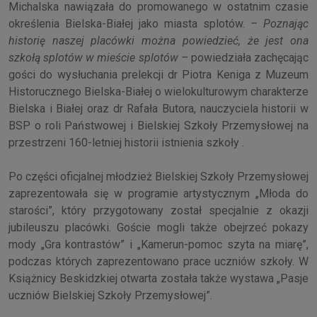
Michalska nawiązała do promowanego w ostatnim czasie
określenia Bielska-Białej jako miasta splotów.
– Poznając
historię naszej placówki można powiedzieć, że jest ona
szkołą splotów w mieście splotów –
powiedziała zachęcając
gości do wysłuchania prelekcji dr Piotra Keniga z Muzeum
Historucznego Bielska-Białej o wielokulturowym charakterze
Bielska i Białej oraz dr Rafała Butora, nauczyciela historii w
BSP o roli Państwowej i Bielskiej Szkoły Przemysłowej na
przestrzeni 160-letniej historii istnienia szkoły .
Po części oficjalnej młodzież Bielskiej Szkoły Przemysłowej
zaprezentowała się w programie artystycznym „Młoda do
starości”, który przygotowany został specjalnie z okazji
jubileuszu placówki. Goście mogli także obejrzeć pokazy
mody „Gra kontrastów” i „Kamerun-pomoc szyta na miarę”,
podczas których zaprezentowano prace uczniów szkoły. W
Książnicy Beskidzkiej otwarta została także wystawa „Pasje
uczniów Bielskiej Szkoły Przemysłowej”.