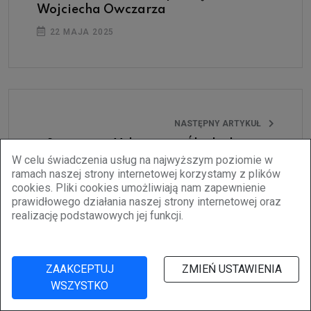
Wojciecha Owczarza
22 MAJA 2025
NASTĘPNY ARTYKUŁ
Strażacy z Mikuszowic Śląskich rosną
W celu świadczenia usług na najwyższym poziomie w
w siłę
ramach naszej strony internetowej korzystamy z plików
3 CZERWCA 2025
cookies. Pliki cookies umożliwiają nam zapewnienie
prawidłowego działania naszej strony internetowej oraz
realizację podstawowych jej funkcji.
ZAAKCEPTUJ
ZMIEŃ USTAWIENIA
WSZYSTKO