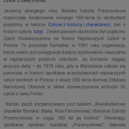
szkół z całej Polski.
Jesienią ubiegłego roku Bielska Szkoła Przemysłowa
rozpoczęła świętowanie swojego 160-lecia (o obchodach
pisaliśmy w tekście
Szkoła z historią i charakterem
, zaś o
historii szkoły
tutaj
). Zwieńczeniem obchodów był piątkowy
Zjazd Stowarzyszenia na Rzecz Najstarszych Szkół w
Polsce. To powstała formalnie w 1991 roku organizacja,
której celem jest pielęgnacja tradycji wychowania i nauczania
w najstarszych polskich szkołach. Jej korzenie sięgają
jeszcze dalej – do 1973 roku, gdy w Warszawie odbyło się
pierwsze w historii spotkanie przedstawicieli najstarszych
szkół średnich w Polsce z okazji 200-lecia Komisji Edukacji
Narodowej. Obecnie w skład stowarzyszenia wchodzi 55
szkół z całej Polski.
Bielski zjazd zorganizowano pod hasłem „Wielokulturowy
charakter Bielska i Białej. Rola Państwowej i Bielskiej Szkoły
Przemysłowej w ciągu 160 lat jej historii”. Otwierając
spotkanie dyrektor bielskiej „Przemysłówki” Gabriela