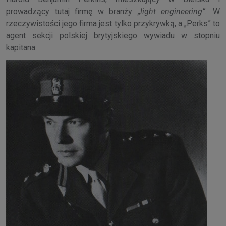
prowadzący tutaj firmę w branży
„light engineering”.
W
rzeczywistości jego firma jest tylko przykrywką, a „Perks” to
agent sekcji polskiej brytyjskiego wywiadu w stopniu
kapitana.