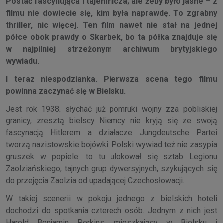
Postać fascynująca i tajemnicza; ale żeby było jasne – z
filmu nie dowiecie się, kim była naprawdę. To zgrabny
thriller, nic więcej. Ten film nawet nie stał na jednej
półce obok prawdy o Skarbek, bo ta półka znajduje się
w najpilniej strzeżonym archiwum brytyjskiego
wywiadu.
I teraz niespodzianka. Pierwsza scena tego filmu
powinna zaczynać się w Bielsku.
Jest rok 1938, słychać już pomruki wojny zza pobliskiej
granicy, zresztą bielscy Niemcy nie kryją się ze swoją
fascynacją Hitlerem a działacze Jungdeutsche Partei
tworzą nazistowskie bojówki. Polski wywiad też nie zasypia
gruszek w popiele: to tu ulokował się sztab Legionu
Zaolziańskiego, tajnych grup dywersyjnych, szykujących się
do przejęcia Zaolzia od upadającej Czechosłowacji.
W takiej scenerii w pokoju jednego z bielskich hoteli
dochodzi do spotkania czterech osób. Jednym z nich jest
Harold Benjamin Perkins, mieszkający w Bielsku i