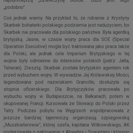
najsłynniejszą „dziewczynę Bonda”. Dużo jest tego
„podobno”.
Coś jednak wiemy. Na przykład to, że robienie z Krystyny
Skarbek bohaterki polskiego podziemia jest nadużyciem, bo
Skarbek nie pracowała dla polskiego państwa. Była agentką
brytyjską. Jasne, w czasie wojny praca dla SOE (Special
Operation Executive) mogła być traktowana jako praca także
dla Polski, ale jednak cele Imperium Brytyjskiego w tej
wojnie były odmienne do interesów polskich (patrz: Jałta,
Teheran). Zresztą: Skarbek została brytyjskim agentem rok
przed wybuchem wojny. W wywiadzie Jej Królewskiej Mości,
legendowana pod nazwiskiem Granville, dosłużyła się
stopnia oficerskiego. Dla Brytyjczyków pracowała po
wybuchu wojny w Budapeszcie, na Bałkanach, potem w
okupowanej Francji. Kursowała ze Słowacji do Polski przez
Tatry. Podczas pobytu na Węgrzech współpracowała z
jeszcze bardziej tajemniczą organizacją szpiegowską
„Muszkieterowie”, której szefa, kapitana Witkowskiego, AK
podejrzewała o paktowanie z Abwehrą i Sowietami i którego