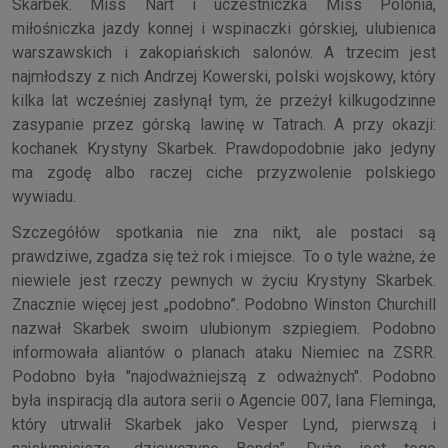
Skarbek. Miss Nart i uczestniczka Miss Polonia,
miłośniczka jazdy konnej i wspinaczki górskiej, ulubienica
warszawskich i zakopiańskich salonów. A trzecim jest
najmłodszy z nich Andrzej Kowerski, polski wojskowy, który
kilka lat wcześniej zasłynął tym, że przeżył kilkugodzinne
zasypanie przez górską lawinę w Tatrach. A przy okazji:
kochanek Krystyny Skarbek. Prawdopodobnie jako jedyny
ma zgodę albo raczej ciche przyzwolenie polskiego
wywiadu.
Szczegółów spotkania nie zna nikt, ale postaci są
prawdziwe, zgadza się też rok i miejsce. To o tyle ważne, że
niewiele jest rzeczy pewnych w życiu Krystyny Skarbek.
Znacznie więcej jest „podobno”. Podobno Winston Churchill
nazwał Skarbek swoim ulubionym szpiegiem. Podobno
informowała aliantów o planach ataku Niemiec na ZSRR.
Podobno była "najodważniejszą z odważnych". Podobno
była inspiracją dla autora serii o Agencie 007, Iana Fleminga,
który utrwalił Skarbek jako Vesper Lynd, pierwszą i