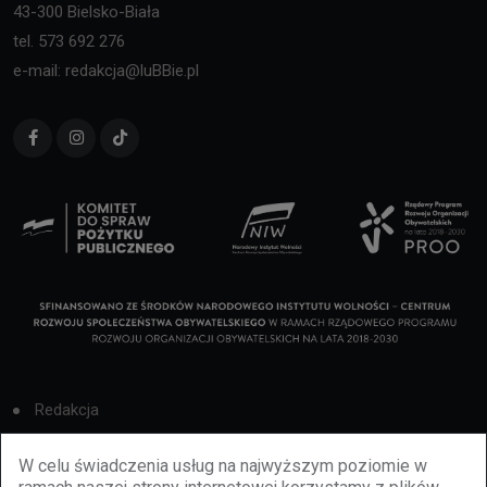
43-300 Bielsko-Biała
tel. 573 692 276
e-mail: redakcja@luBBie.pl
Redakcja
Cookies
W celu świadczenia usług na najwyższym poziomie w