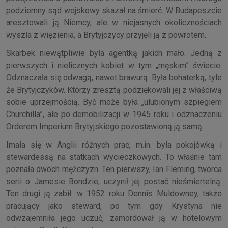
podziemny sąd wojskowy skazał na śmierć. W Budapeszcie
aresztowali ją Niemcy, ale w niejasnych okolicznościach
wyszła z więzienia, a Brytyjczycy przyjęli ją z powrotem.
Skarbek niewątpliwie była agentką jakich mało. Jedną z
pierwszych i nielicznych kobiet w tym „męskim” świecie.
Odznaczała się odwagą, nawet brawurą. Była bohaterką, tyle
że Brytyjczyków. Którzy zresztą podziękowali jej z właściwą
sobie uprzejmością. Być może była „ulubionym szpiegiem
Churchilla”, ale po demobilizacji w 1945 roku i odznaczeniu
Orderem Imperium Brytyjskiego pozostawioną ją samą.
Imała się w Anglii różnych prac, m.in. była pokojówką i
stewardessą na statkach wycieczkowych. To właśnie tam
poznała dwóch mężczyzn. Ten pierwszy, Ian Fleming, twórca
serii o Jamesie Bondzie, uczynił jej postać nieśmiertelną.
Ten drugi ją zabił: w 1952 roku Dennis Muldowney, także
pracujący jako steward, po tym gdy Krystyna nie
odwzajemniła jego uczuć, zamordował ją w hotelowym