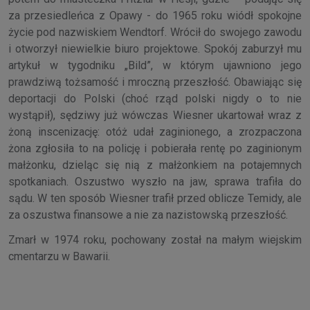
za przesiedleńca z Opawy - do 1965 roku wiódł spokojne
życie pod nazwiskiem Wendtorf. Wrócił do swojego zawodu
i otworzył niewielkie biuro projektowe. Spokój zaburzył mu
artykuł w tygodniku „Bild”, w którym ujawniono jego
prawdziwą tożsamość i mroczną przeszłość. Obawiając się
deportacji do Polski (choć rząd polski nigdy o to nie
wystąpił), sędziwy już wówczas Wiesner ukartował wraz z
żoną inscenizację: otóż udał zaginionego, a zrozpaczona
żona zgłosiła to na policję i pobierała rentę po zaginionym
małżonku, dzieląc się nią z małżonkiem na potajemnych
spotkaniach. Oszustwo wyszło na jaw, sprawa trafiła do
sądu. W ten sposób Wiesner trafił przed oblicze Temidy, ale
za oszustwa finansowe a nie za nazistowską przeszłość.
Zmarł w 1974 roku, pochowany został na małym wiejskim
cmentarzu w Bawarii.