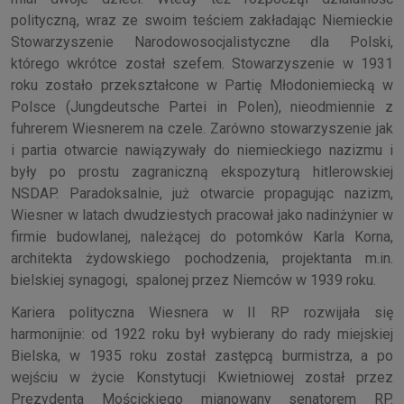
polityczną, wraz ze swoim teściem zakładając Niemieckie
Stowarzyszenie Narodowosocjalistyczne dla Polski,
którego wkrótce został szefem. Stowarzyszenie w 1931
roku zostało przekształcone w Partię Młodoniemiecką w
Polsce (Jungdeutsche Partei in Polen), nieodmiennie z
fuhrerem Wiesnerem na czele. Zarówno stowarzyszenie jak
i partia otwarcie nawiązywały do niemieckiego nazizmu i
były po prostu zagraniczną ekspozyturą hitlerowskiej
NSDAP. Paradoksalnie, już otwarcie propagując nazizm,
Wiesner w latach dwudziestych pracował jako nadinżynier w
firmie budowlanej, należącej do potomków Karla Korna,
architekta żydowskiego pochodzenia, projektanta m.in.
bielskiej synagogi, spalonej przez Niemców w 1939 roku.
Kariera polityczna Wiesnera w II RP rozwijała się
harmonijnie: od 1922 roku był wybierany do rady miejskiej
Bielska, w 1935 roku został zastępcą burmistrza, a po
wejściu w życie Konstytucji Kwietniowej został przez
Prezydenta Mościckiego mianowany senatorem RP.