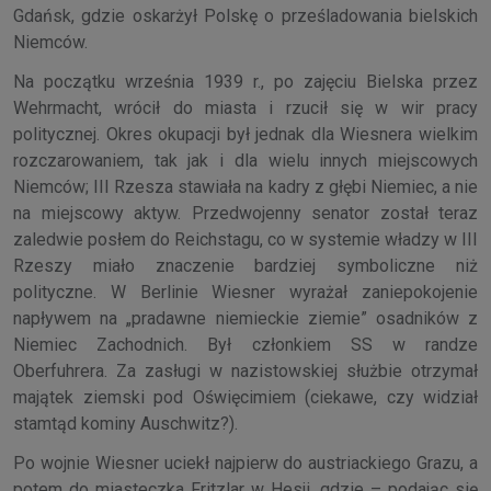
Gdańsk, gdzie oskarżył Polskę o prześladowania bielskich
Niemców.
Na początku września 1939 r., po zajęciu Bielska przez
Wehrmacht, wrócił do miasta i rzucił się w wir pracy
politycznej. Okres okupacji był jednak dla Wiesnera wielkim
rozczarowaniem, tak jak i dla wielu innych miejscowych
Niemców; III Rzesza stawiała na kadry z głębi Niemiec, a nie
na miejscowy aktyw. Przedwojenny senator został teraz
zaledwie posłem do Reichstagu, co w systemie władzy w III
Rzeszy miało znaczenie bardziej symboliczne niż
polityczne. W Berlinie Wiesner wyrażał zaniepokojenie
napływem na „pradawne niemieckie ziemie” osadników z
Niemiec Zachodnich. Był członkiem SS w randze
Oberfuhrera. Za zasługi w nazistowskiej służbie otrzymał
majątek ziemski pod Oświęcimiem (ciekawe, czy widział
stamtąd kominy Auschwitz?).
Po wojnie Wiesner uciekł najpierw do austriackiego Grazu, a
potem do miasteczka Fritzlar w Hesji, gdzie – podając się