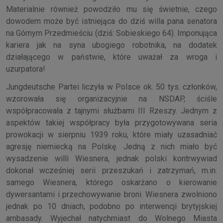
Materialnie również powodziło mu się świetnie, czego
dowodem może być istniejąca do dziś willa pana senatora
na Górnym Przedmieściu (dziś: Sobieskiego 64). Imponująca
kariera jak na syna ubogiego robotnika, na dodatek
działającego w państwie, które uważał za wroga i
uzurpatora!
Jungdeutsche Partei liczyła w Polsce ok. 50 tys. członków,
wzorowała się organizacyjnie na NSDAP, ściśle
współpracowała z tajnymi służbami III Rzeszy. Jednym z
aspektów takiej współpracy była przygotowywana seria
prowokacji w sierpniu 1939 roku, które miały uzasadniać
agresję niemiecką na Polskę. Jedną z nich miało być
wysadzenie willi Wiesnera, jednak polski kontrwywiad
dokonał wcześniej serii przeszukań i zatrzymań, m.in.
samego Wiesnera, którego oskarżano o kierowanie
dywersantami i przechowywanie broni. Wiesnera zwolniono
jednak po 10 dniach, podobno po interwencji brytyjskiej
ambasady. Wyjechał natychmiast do Wolnego Miasta