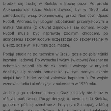
Urodził się trochę w Bielsku a trochę poza. Po prostu
Aleksanderfeld (dziś Aleksandrowice) był w 1890 roku
samodzielną wsią, zdominowaną przez Niemców. Ojciec
Rudolf, Andreas, był ubogim robotnikiem przemysłowym, a
matka Marianna (z d.Gura) zajmowała się domem. Młody
Rudolf musiał być naprawdę zdolnym chłopcem, po
ukończeniu szkoły ludowej uczęszczał do szkoły realnej w
Bielitz, gdzie w 1910 roku zdał maturę.
Podjął studia na politechnice w Grazu, gdzie zgłębiał tajniki
inżynierii lądowej. Po wybuchu I wojny światowej Wiesner na
ochotnika zgłosił się do c.k. armii i walcząc w artylerii
dosłużył się stopnia porucznika (w tym samym czasie
niejaki Adolf Hitler został zaledwie kapralem…). Po wojnie
wznowił studia i ukończył je z sukcesem w 1920 roku.
Jednak jego rodzinne strony i Graz znalazły się teraz w
różnych państwach. Podjął decyzję o powrocie do Bielska,
gdzie rok później ożenił się z Freyą (z d.Schoppa), z którą
miał dwoje dzieci. Wtedy też rozpoczął działalność