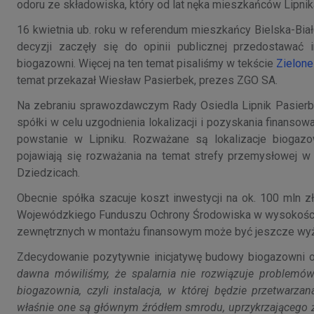
odoru ze składowiska, który od lat nęka mieszkańców Lipnika
16 kwietnia ub. roku w referendum mieszkańcy Bielska-Biał
decyzji zaczęły się do opinii publicznej przedostawać
biogazowni. Więcej na ten temat pisaliśmy w tekście
Zielone
temat przekazał Wiesław Pasierbek, prezes ZGO SA.
Na zebraniu sprawozdawczym Rady Osiedla Lipnik Pasierb
spółki w celu uzgodnienia lokalizacji i pozyskania finanso
powstanie w Lipniku. Rozważane są lokalizacje biogazow
pojawiają się rozważania na temat strefy przemysłowej w 
Dziedzicach.
Obecnie spółka szacuje koszt inwestycji na ok. 100 mln z
Wojewódzkiego Funduszu Ochrony Środowiska w wysokości 5
zewnętrznych w montażu finansowym może być jeszcze wy
Zdecydowanie pozytywnie inicjatywę budowy biogazowni oc
dawna mówiliśmy, że spalarnia nie rozwiązuje problemów
biogazownia, czyli instalacja, w której będzie przetwarz
właśnie one są głównym źródłem smrodu, uprzykrzającego ż