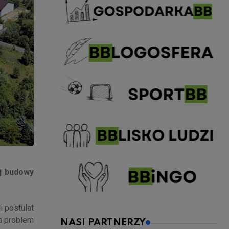
j budowy
 postulat
a problem
NASI PARTNERZY