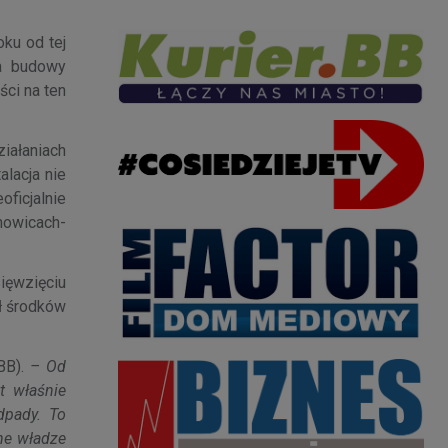
ku od tej
ia budowy
ci na ten
iałaniach
alacja nie
ficjalnie
howicach-
ięwzięciu
ł środków
BB).
– Od
t właśnie
dpady. To
ne władze