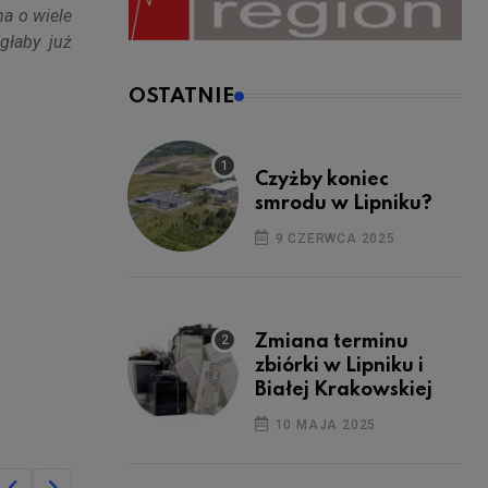
na o wiele
głaby już
OSTATNIE
Czyżby koniec
smrodu w Lipniku?
9 CZERWCA 2025
Zmiana terminu
zbiórki w Lipniku i
Białej Krakowskiej
10 MAJA 2025