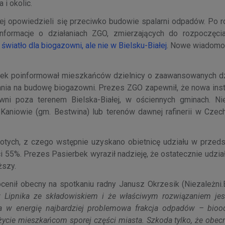
 i okolic.
ej opowiedzieli się przeciwko budowie spalarni odpadów. Po ro
 informacje o działaniach ZGO, zmierzających do rozpoczęc
 światło dla biogazowni, ale nie w Bielsku-Białej
. Nowe wiadomoś
ek poinformował mieszkańców dzielnicy o zaawansowanych dz
wania na budowę biogazowni. Prezes ZGO zapewnił, że nowa inst
ni poza terenem Bielska-Białej, w ościennych gminach. Nieo
Kaniowie (gm. Bestwina) lub terenów dawnej rafinerii w Czec
łotych, z czego wstępnie uzyskano obietnicę udziału w przeds
5%. Prezes Pasierbek wyraził nadzieję, że ostatecznie udzia
ższy.
enił obecny na spotkaniu radny Janusz Okrzesik (Niezależni.
 Lipnika ze składowiskiem i że właściwym rozwiązaniem jes
ana w energię najbardziej problemowa frakcja odpadów – bioo
ycie mieszkańcom sporej części miasta. Szkoda tylko, że obec