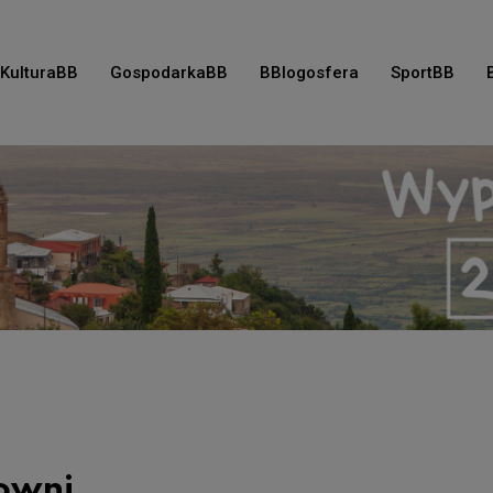
KulturaBB
GospodarkaBB
BBlogosfera
SportBB
owni