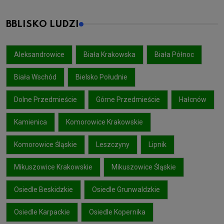
BBLISKO LUDZI
Aleksandrowice
Biała Krakowska
Biała Północ
Biała Wschód
Bielsko Południe
Dolne Przedmieście
Górne Przedmieście
Hałcnów
Kamienica
Komorowice Krakowskie
Komorowice Śląskie
Leszczyny
Lipnik
Mikuszowice Krakowskie
Mikuszowice Śląskie
Osiedle Beskidzkie
Osiedle Grunwaldzkie
Osiedle Karpackie
Osiedle Kopernika