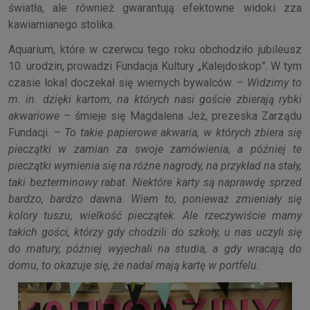
światła, ale również gwarantują efektowne widoki zza
kawiarnianego stolika.
Aquarium, które w czerwcu tego roku obchodziło jubileusz
10. urodzin, prowadzi Fundacja Kultury „Kalejdoskop”. W tym
czasie lokal doczekał się wiernych bywalców. –
Widzimy to
m. in. dzięki kartom, na których nasi goście zbierają rybki
akwariowe
– śmieje się Magdalena Jeż, prezeska Zarządu
Fundacji. –
To takie papierowe akwaria, w których zbiera się
pieczątki w zamian za swoje zamówienia, a później te
pieczątki wymienia się na różne nagrody, na przykład na stały,
taki bezterminowy rabat. Niektóre karty są naprawdę sprzed
bardzo, bardzo dawna. Wiem to, ponieważ zmieniały się
kolory tuszu, wielkość pieczątek. Ale rzeczywiście mamy
takich gości, którzy gdy chodzili do szkoły, u nas uczyli się
do matury, później wyjechali na studia, a gdy wracają do
domu, to okazuje się, że nadal mają kartę w portfelu.