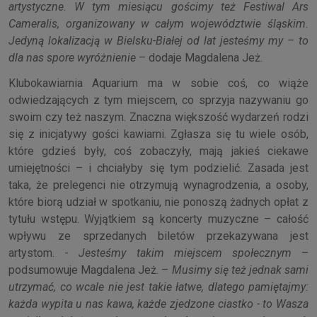
artystyczne. W tym miesiącu gościmy też Festiwal Ars
Cameralis, organizowany w całym województwie śląskim.
Jedyną lokalizacją w Bielsku-Białej od lat jesteśmy my – to
dla nas spore wyróżnienie
– dodaje Magdalena Jeż.
Klubokawiarnia Aquarium ma w sobie coś, co wiąże
odwiedzających z tym miejscem, co sprzyja nazywaniu go
swoim czy też naszym. Znaczna większość wydarzeń rodzi
się z inicjatywy gości kawiarni. Zgłasza się tu wiele osób,
które gdzieś były, coś zobaczyły, mają jakieś ciekawe
umiejętności – i chciałyby się tym podzielić. Zasada jest
taka, że prelegenci nie otrzymują wynagrodzenia, a osoby,
które biorą udział w spotkaniu, nie ponoszą żadnych opłat z
tytułu wstępu. Wyjątkiem są koncerty muzyczne – całość
wpływu ze sprzedanych biletów przekazywana jest
artystom. -
Jesteśmy takim miejscem społecznym
–
podsumowuje Magdalena Jeż. –
Musimy się też jednak sami
utrzymać, co wcale nie jest takie łatwe, dlatego pamiętajmy:
każda wypita u nas kawa, każde zjedzone ciastko - to Wasza