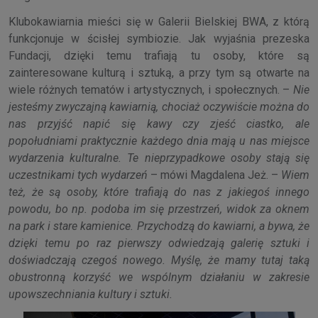
Klubokawiarnia mieści się w Galerii Bielskiej BWA, z którą
funkcjonuje w ścisłej symbiozie. Jak wyjaśnia prezeska
Fundacji, dzięki temu trafiają tu osoby, które są
zainteresowane kulturą i sztuką, a przy tym są otwarte na
wiele różnych tematów i artystycznych, i społecznych. –
Nie
jesteśmy zwyczajną kawiarnią, chociaż oczywiście można do
nas przyjść napić się kawy czy zjeść ciastko, ale
popołudniami praktycznie każdego dnia mają u nas miejsce
wydarzenia kulturalne. Te nieprzypadkowe osoby stają się
uczestnikami tych wydarzeń
– mówi Magdalena Jeż. –
Wiem
też, że są osoby, które trafiają do nas z jakiegoś innego
powodu, bo np. podoba im się przestrzeń, widok za oknem
na park i stare kamienice. Przychodzą do kawiarni, a bywa, że
dzięki temu po raz pierwszy odwiedzają galerię sztuki i
doświadczają czegoś nowego. Myślę, że mamy tutaj taką
obustronną korzyść we wspólnym działaniu w zakresie
upowszechniania kultury i sztuki.