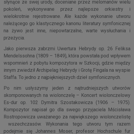
słynące ze swej urody, doceniane przez melomanów wielu
pokoleń, wykonywane przez najlepsze orkiestry i
wielokrotnie rejestrowane. Ale każde wykonanie utworu
należącego go klastycznego kanonu literatury symfonicznej
na żywo jest inne, niepowtarzalne, warte wysłuchania i
przeżycia.
Jako pierwsza zabrzmi Uwertura Hebrydy op. 26 Feliksa
Mendelssohna (1809 – 1849), która powstała pod wpływem
wspomnień z pobytu kompozytora w Szkocji, gdzie między
innym zwiedził Archipelag Hebrydy i Grotę Fingala na wyspie
Staffa. To jedno z najpiękniejszych dzieł symfonicznych.
Po nim usłyszymy jeden z najtrudniejszych utworów
skomponowanych na wiolonczelę – Koncert wiolonczelowy
Es-dur op. 102 Dymitra Szostakowicza (1906 – 1975).
Kompozytor napisał go dla swego przyjaciela Mścisława
Rostropowicza uważanego za największego wiolonczelistę
wszechczasów. Wykonania tego utworu tym razem
podejmie się Johannes Moser, profesor Hochschule fur