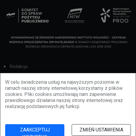
Redakcja
Cookies
W celu świadczenia usług na najwyższym poziomie w
ramach naszej strony internetowej korzystamy z plików
Reklama
cookies. Pliki cookies umożliwiają nam zapewnienie
prawidłowego działania naszej strony internetowej oraz
BBiletomania
realizację podstawowych jej funkcji.
Polityka prywatności
ZAAKCEPTUJ
ZMIEŃ USTAWIENIA