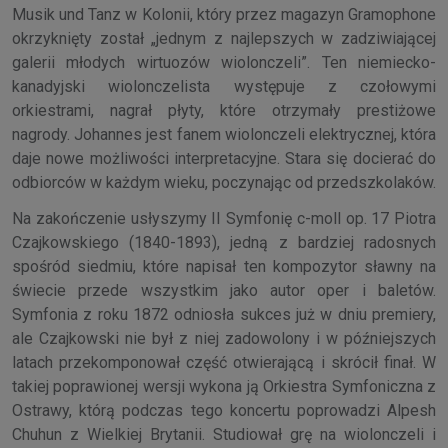
Musik und Tanz w Kolonii, który przez magazyn Gramophone
okrzyknięty został „jednym z najlepszych w zadziwiającej
galerii młodych wirtuozów wiolonczeli”. Ten niemiecko-
kanadyjski wiolonczelista występuje z czołowymi
orkiestrami, nagrał płyty, które otrzymały prestiżowe
nagrody. Johannes jest fanem wiolonczeli elektrycznej, która
daje nowe możliwości interpretacyjne. Stara się docierać do
odbiorców w każdym wieku, poczynając od przedszkolaków.
Na zakończenie usłyszymy II Symfonię c-moll op. 17 Piotra
Czajkowskiego (1840-1893), jedną z bardziej radosnych
spośród siedmiu, które napisał ten kompozytor sławny na
świecie przede wszystkim jako autor oper i baletów.
Symfonia z roku 1872 odniosła sukces już w dniu premiery,
ale Czajkowski nie był z niej zadowolony i w późniejszych
latach przekomponował część otwierającą i skrócił finał. W
takiej poprawionej wersji wykona ją Orkiestra Symfoniczna z
Ostrawy, którą podczas tego koncertu poprowadzi Alpesh
Chuhun z Wielkiej Brytanii. Studiował grę na wiolonczeli i