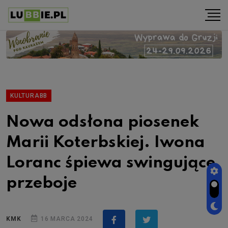
KULTURABB
Nowa odsłona piosenek
Marii Koterbskiej. Iwona
Loranc śpiewa swingujące
przeboje
KMK
16 MARCA 2024