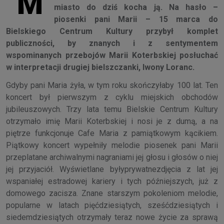
M
miasto do dziś kocha ją. Na hasło –
piosenki pani Marii – 15 marca do
Bielskiego Centrum Kultury przybył komplet
publiczności, by znanych i z sentymentem
wspominanych przebojów Marii Koterbskiej posłuchać
w interpretacji drugiej bielszczanki, Iwony Loranc.
Gdyby pani Maria żyła, w tym roku skończyłaby 100 lat. Ten
koncert był pierwszym z cyklu miejskich obchodów
jubileuszowych. Trzy lata temu Bielskie Centrum Kultury
otrzymało imię Marii Koterbskiej i nosi je z dumą, a na
piętrze funkcjonuje Cafe Maria z pamiątkowym kącikiem.
Piątkowy koncert wypełniły melodie piosenek pani Marii
przeplatane archiwalnymi nagraniami jej głosu i głosów o niej
jej przyjaciół. Wyświetlane byłyprywatnezdjęcia z lat jej
wspaniałej estradowej kariery i tych późniejszych, już z
domowego zacisza. Znane starszym pokoleniom melodie,
popularne w latach pięćdziesiątych, sześćdziesiątych i
siedemdziesiątych otrzymały teraz nowe życie za sprawą