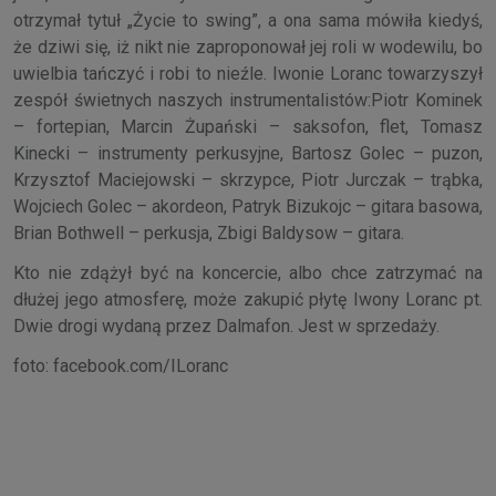
otrzymał tytuł „Życie to swing”, a ona sama mówiła kiedyś,
że dziwi się, iż nikt nie zaproponował jej roli w wodewilu, bo
uwielbia tańczyć i robi to nieźle. Iwonie Loranc towarzyszył
zespół świetnych naszych instrumentalistów:Piotr Kominek
– fortepian, Marcin Żupański – saksofon, flet, Tomasz
Kinecki – instrumenty perkusyjne, Bartosz Golec – puzon,
Krzysztof Maciejowski – skrzypce, Piotr Jurczak – trąbka,
Wojciech Golec – akordeon, Patryk Bizukojc – gitara basowa,
Brian Bothwell – perkusja, Zbigi Baldysow – gitara.
Kto nie zdążył być na koncercie, albo chce zatrzymać na
dłużej jego atmosferę, może zakupić płytę Iwony Loranc pt.
Dwie drogi wydaną przez Dalmafon. Jest w sprzedaży.
foto: facebook.com/ILoranc