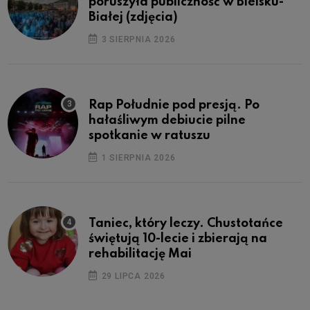
poruszyła publiczność w Bielsku-
Białej (zdjęcia)
3 SIERPNIA 2026
Rap Południe pod presją. Po
hałaśliwym debiucie pilne
spotkanie w ratuszu
1 SIERPNIA 2026
Taniec, który leczy. Chustotańce
świętują 10-lecie i zbierają na
rehabilitację Mai
29 LIPCA 2026