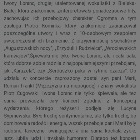
Iwony Loranc, drugiej utalentowanej wokalistki z Bielska-
Białej, która znakomicie zinterpretowała ponadczasowe hity,
zachowując ich przebojowy charakter. Ogromna w tym
zasługa Piotra Kominka, który znakomicie zaaranżował
poszczególne utwory i wraz z 10-osobowym zespołem
uwspółcześnił ich brzmienie. Z przyjemnością słuchaliśmy
„Augustowskich nocy”, „Brzyduli i Rudzielca”, „Wrocławskich
tramwajów”.Śpiewała nie tyko Iwona Loranc, ale i cała sala,
która dobrze sobie radziła z najpopularniejszymi przebojami,
jak „Karuzela”, czy „Serduszko puka w rytmie czacza”. Do
udziału w koncercie zaproszony został syn pani Marii,
Roman Frankl (Mężczyzna na niepogodę) i znany wokalista
Piotr Cugowski. Iwona Loranc nie tylko śpiewała, ale też
sama prowadziła cały koncert zgodnie z koncepcją
wydarzenia, którego reżyserii podjęła się Lucyna
Sypniewska. Było trochę sentymentalnie, ale tylko trochę, bo
dominowała radość i energia, wszak przeboje pani Marii były
radosne, taneczne, swingujące, a ona sama kochała życie,
jazz, lubiła ludzi i tryskała humorem. Dlatego też koncert