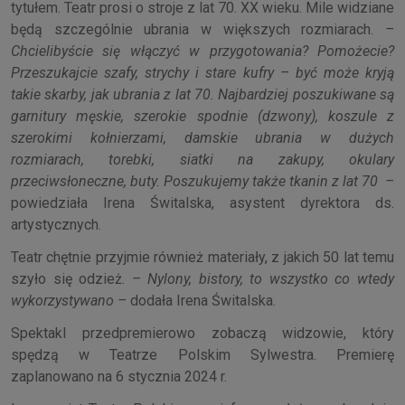
tytułem. Teatr prosi o stroje z lat 70. XX wieku. Mile widziane
będą szczególnie ubrania w większych rozmiarach.
–
Chcielibyście się włączyć w przygotowania? Pomożecie?
Przeszukajcie szafy, strychy i stare kufry – być może kryją
takie skarby, jak ubrania z lat 70. Najbardziej poszukiwane są
garnitury męskie, szerokie spodnie (dzwony), koszule z
szerokimi kołnierzami, damskie ubrania w dużych
rozmiarach, torebki, siatki na zakupy, okulary
przeciwsłoneczne, buty. Poszukujemy także tkanin z lat 70 –
powiedziała Irena Świtalska, asystent dyrektora ds.
artystycznych.
Teatr chętnie przyjmie również materiały, z jakich 50 lat temu
szyło się odzież.
– Nylony, bistory, to wszystko co wtedy
wykorzystywano –
dodała Irena Świtalska.
Spektakl przedpremierowo zobaczą widzowie, który
spędzą w Teatrze Polskim Sylwestra. Premierę
zaplanowano na 6 stycznia 2024 r.