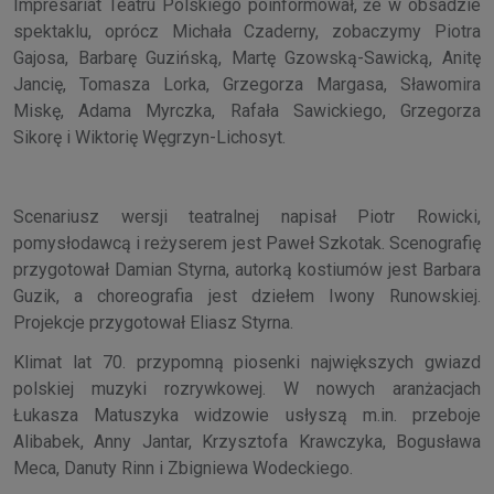
Impresariat Teatru Polskiego poinformował, że w obsadzie
spektaklu, oprócz Michała Czaderny, zobaczymy Piotra
Gajosa, Barbarę Guzińską, Martę Gzowską-Sawicką, Anitę
Jancię, Tomasza Lorka, Grzegorza Margasa, Sławomira
Miskę, Adama Myrczka, Rafała Sawickiego, Grzegorza
Sikorę i Wiktorię Węgrzyn-Lichosyt.
Scenariusz wersji teatralnej napisał Piotr Rowicki,
pomysłodawcą i reżyserem jest Paweł Szkotak. Scenografię
przygotował Damian Styrna, autorką kostiumów jest Barbara
Guzik, a choreografia jest dziełem Iwony Runowskiej.
Projekcje przygotował Eliasz Styrna.
Klimat lat 70. przypomną piosenki największych gwiazd
polskiej muzyki rozrywkowej. W nowych aranżacjach
Łukasza Matuszyka widzowie usłyszą m.in. przeboje
Alibabek, Anny Jantar, Krzysztofa Krawczyka, Bogusława
Meca, Danuty Rinn i Zbigniewa Wodeckiego.