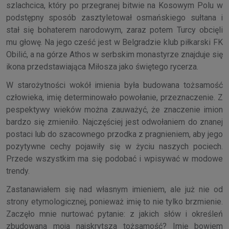
szlachcica, który po przegranej bitwie na Kosowym Polu w
podstępny sposób zasztyletował osmańskiego sułtana i
stał się bohaterem narodowym, zaraz potem Turcy obcięli
mu głowę. Na jego cześć jest w Belgradzie klub piłkarski FK
Obilić, a na górze Athos w serbskim monastyrze znajduje się
ikona przedstawiająca Miłosza jako świętego rycerza.
W starożytności wokół imienia była budowana tożsamość
człowieka, imię determinowało powołanie, przeznaczenie. Z
pespektywy wieków można zauważyć, że znaczenie imion
bardzo się zmieniło. Najczęściej jest odwołaniem do znanej
postaci lub do szacownego przodka z pragnieniem, aby jego
pozytywne cechy pojawiły się w życiu naszych pociech.
Przede wszystkim ma się podobać i wpisywać w modowe
trendy.
Zastanawiałem się nad własnym imieniem, ale już nie od
strony etymologicznej, ponieważ imię to nie tylko brzmienie.
Zaczęło mnie nurtować pytanie: z jakich słów i określeń
zbudowana moja najskrytsza tożsamość? Imię bowiem