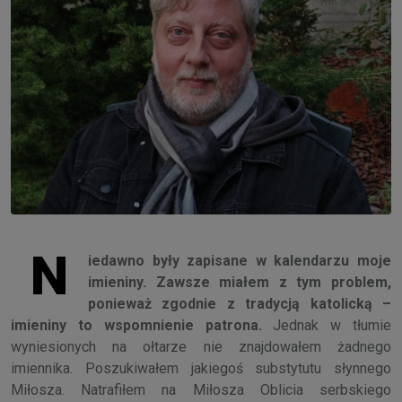
N
iedawno były zapisane w kalendarzu moje
imieniny. Zawsze miałem z tym problem,
ponieważ zgodnie z tradycją katolicką –
imieniny to wspomnienie patrona.
Jednak w tłumie
wyniesionych na ołtarze nie znajdowałem żadnego
imiennika. Poszukiwałem jakiegoś substytutu słynnego
Miłosza. Natrafiłem na Miłosza Oblicia serbskiego