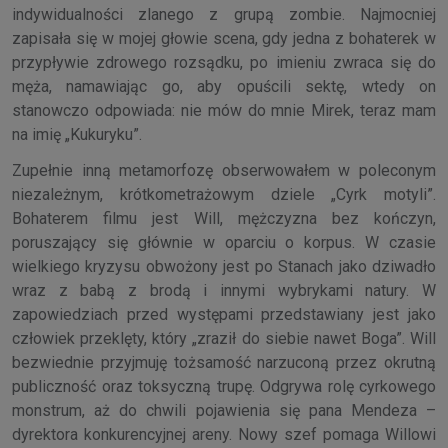
indywidualności zlanego z grupą zombie. Najmocniej
zapisała się w mojej głowie scena, gdy jedna z bohaterek w
przypływie zdrowego rozsądku, po imieniu zwraca się do
męża, namawiając go, aby opuścili sektę, wtedy on
stanowczo odpowiada: nie mów do mnie Mirek, teraz mam
na imię „Kukuryku”.
Zupełnie inną metamorfozę obserwowałem w poleconym
niezależnym, krótkometrażowym dziele „Cyrk motyli”.
Bohaterem filmu jest Will, mężczyzna bez kończyn,
poruszający się głównie w oparciu o korpus. W czasie
wielkiego kryzysu obwożony jest po Stanach jako dziwadło
wraz z babą z brodą i innymi wybrykami natury. W
zapowiedziach przed występami przedstawiany jest jako
człowiek przeklęty, który „zraził do siebie nawet Boga”. Will
bezwiednie przyjmuję tożsamość narzuconą przez okrutną
publiczność oraz toksyczną trupę. Odgrywa rolę cyrkowego
monstrum, aż do chwili pojawienia się pana Mendeza –
dyrektora konkurencyjnej areny. Nowy szef pomaga Willowi