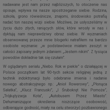
nadawane jest nam przez najbliższych, to otoczenie nas
opisuje, wpływa na nasze spostrzeganie siebie. Rodzina,
szkoła, grono rówieśnicze, znajomi, środowisko potrafią
nadać ton naszej wizji siebie. Możliwe, że usłyszeliśmy w
życiu dużo złych, raniących słów, które wrosły w nas i
dyktują nam nieprawdziwy obraz siebie. W wyznaniach
obserwowanej przeze mnie blogerki natrafiłem na bardzo
osobiste wyznanie: „w podstawówce miałam zeszyt w
całości zapisany jednym zdaniem: „Jestem nikim”. Z tysiąca
powodów dokładnie tak się czułam”.
W oglądanym serialu „Niebo. Rok w piekle” o działającej w
Polsce początkiem lat 90-tych sekcie religijnej jedną z
technik indoktrynacji było odebranie imienia i nadanie
nowego abstrakcyjnego np.: „Anioł Rowerowy”, „Płonąca
Sałatka”, „Klucz Francuski”, „I Śrubokręt Nie Pomoże”,
„Trójkątyzacja Kota”, „Autobusem Przez Miasto”.
Dehumanizujące określenia niszczące osobowość,
odbierające godność, miały na celu stworzyć pozbawionego