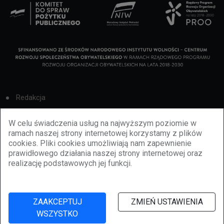
Redakcja
Cookies
W celu świadczenia usług na najwyższym poziomie w
ramach naszej strony internetowej korzystamy z plików
Reklama
cookies. Pliki cookies umożliwiają nam zapewnienie
prawidłowego działania naszej strony internetowej oraz
BBiletomania
realizację podstawowych jej funkcji.
Polityka prywatności
ZAAKCEPTUJ
ZMIEŃ USTAWIENIA
WSZYSTKO