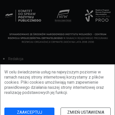
Redakcja
Cookies
W celu świadczenia usług na najwyższym poziomie w
ramach naszej strony internetowej korzystamy z plików
Reklama
cookies. Pliki cookies umożliwiają nam zapewnienie
prawidłowego działania naszej strony internetowej oraz
BBiletomania
realizację podstawowych jej funkcji.
Polityka prywatności
ZAAKCEPTUJ
ZMIEŃ USTAWIENIA