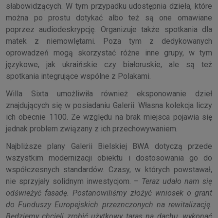
słabowidzących. W tym przypadku udostępnia dzieła, które
można po prostu dotykać albo też są one omawiane
poprzez audiodeskrypcję. Organizuje także spotkania dla
matek z niemowlętami. Poza tym z dedykowanych
oprowadzeń mogą skorzystać różne inne grupy, w tym
językowe, jak ukraińskie czy białoruskie, ale są też
spotkania integrujące wspólne z Polakami.
Willa Sixta umożliwiła również eksponowanie dzieł
znajdujących się w posiadaniu Galerii. Własna kolekcja liczy
ich obecnie 1100. Ze względu na brak miejsca pojawia się
jednak problem związany z ich przechowywaniem.
Najbliższe plany Galerii Bielskiej BWA dotyczą przede
wszystkim modernizacji obiektu i dostosowania go do
współczesnych standardów. Czasy, w których powstawał,
nie sprzyjały solidnym inwestycjom. –
Teraz udało nam się
odświeżyć fasadę. Postanowiliśmy złożyć wniosek o grant
do Funduszy Europejskich przeznczonych na rewitalizację.
Będziemy chcieli zrobić użytkowy taras na dachu, wykonać