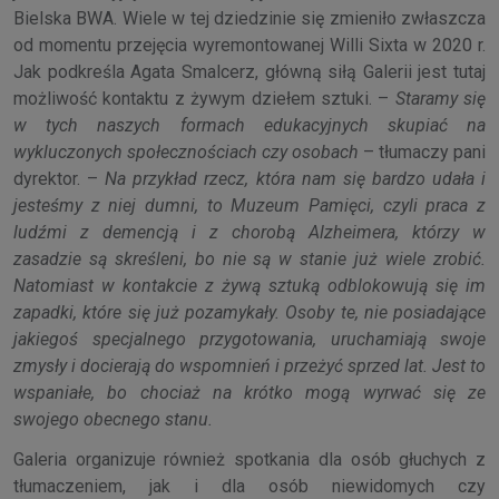
Bielska BWA. Wiele w tej dziedzinie się zmieniło zwłaszcza
od momentu przejęcia wyremontowanej Willi Sixta w 2020 r.
Jak podkreśla Agata Smalcerz, główną siłą Galerii jest tutaj
możliwość kontaktu z żywym dziełem sztuki. –
Staramy się
w tych naszych formach edukacyjnych skupiać na
wykluczonych społecznościach czy osobach
– tłumaczy pani
dyrektor. –
Na przykład rzecz, która nam się bardzo udała i
jesteśmy z niej dumni, to Muzeum Pamięci, czyli praca z
ludźmi z demencją i z chorobą Alzheimera, którzy w
zasadzie są skreśleni, bo nie są w stanie już wiele zrobić.
Natomiast w kontakcie z żywą sztuką odblokowują się im
zapadki, które się już pozamykały. Osoby te, nie posiadające
jakiegoś specjalnego przygotowania, uruchamiają swoje
zmysły i docierają do wspomnień i przeżyć sprzed lat. Jest to
wspaniałe, bo chociaż na krótko mogą wyrwać się ze
swojego obecnego stanu.
Galeria organizuje również spotkania dla osób głuchych z
tłumaczeniem, jak i dla osób niewidomych czy