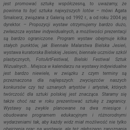
jest promować sztukę współczesną, to uważamy, że
powinna to być sztuka najwyższych lotów
– mówi Agata
Smalcerz, związana z Galerią od 1992 r., a od roku 2004 jej
dyrektor. –
Propozycji wystaw otrzymujemy bardzo dużo,
zwłaszcza wystaw indywidualnych, a możliwości prezentacji
są bardzo ograniczone. Program wystaw obejmuje kilka
stałych punktów, jak Biennale Malarstwa Bielska Jesień,
wystawa kuratorska Bielskiej Jesieni, biennale uczniów szkół
plastycznych, FotoArtFestiwal, Bielski Festiwal Sztuk
Wizualnych… Miejsca w kalendarzu na wystawy indywidualne
jest bardzo niewiele, w związku z czym terminy są
przeznaczona dla najlepszych: zwycięzców naszych
konkursów czy też uznanych artystów i artystek, których
twórczość dla sztuki polskiej jest znacząca. Staramy się
także choć raz w roku prezentować sztukę z zagranicy.
Wystawy są zwykle planowane na dwa miesiące i
obudowane programem edukacyjnym i różnorodnymi
wydarzeniami tak, aby każdy widz miał możliwość nie tylko
obejrzenia prac na wystawie, ale też głębszego zapoznania