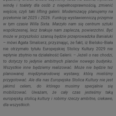
windę i toalety dla osób z niepełnosprawnością, zmienić
wejście, czyli taki lifting galerii. Modernizację planujemy na
przełomie lat 2025 i 2026. Funkcję wystawienniczą przejmie
w tym czasie Willa Sixta. Marzyło nam się centrum sztuki
współczesnej, lecz brakuje nam zaplecza, powierzchni. Być
może w przyszłości szansą będzie przeprowadzka Banialuki
– mówi Agata Smalcerz, przyznając, że fakt, iż Bielsko-Biała
nie otrzymało tytułu Europejskiej Stolicy Kultury 2029 nie
wpłynie zbytnio na działalność Galerii. –
Jeżeli o nas chodzi,
to dotyczy to jedynie ambitnych planów nowego budynku.
Wszystkie inne będziemy realizować. Może nie będzie też
planowanej międzynarodowej wystawy, którą mieliśmy
przygotować. Ale dla nas Europejska Stolica Kultury nie jest
jakimś celem, do którego musimy specjalnie się
mobilizować. Uważam, że cały czas jesteśmy taką
europejską stolicą kultury i robimy rzeczy ambitne, ciekawe,
dla wszystkich.