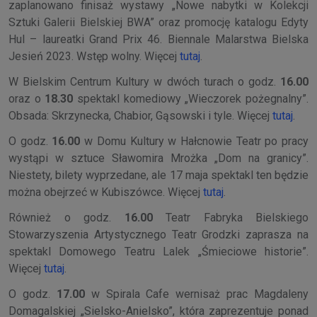
zaplanowano finisaż wystawy „Nowe nabytki w Kolekcji
Sztuki Galerii Bielskiej BWA” oraz promocję katalogu Edyty
Hul – laureatki Grand Prix 46. Biennale Malarstwa Bielska
Jesień 2023. Wstęp wolny. Więcej
tutaj
.
W Bielskim Centrum Kultury w dwóch turach o godz.
16.00
oraz o
18.30
spektakl komediowy „Wieczorek pożegnalny”.
Obsada: Skrzynecka, Chabior, Gąsowski i tyle. Więcej
tutaj
.
O godz.
16.00
w Domu Kultury w Hałcnowie Teatr po pracy
wystąpi w sztuce Sławomira Mrożka „Dom na granicy”.
Niestety, bilety wyprzedane, ale 17 maja spektakl ten będzie
można obejrzeć w Kubiszówce. Więcej
tutaj
.
Również o godz.
16.00
Teatr Fabryka Bielskiego
Stowarzyszenia Artystycznego Teatr Grodzki zaprasza na
spektakl Domowego Teatru Lalek „Śmieciowe historie”.
Więcej
tutaj
.
O godz.
17.00
w Spirala Cafe wernisaż prac Magdaleny
Domagalskiej „Sielsko-Anielsko”, która zaprezentuje ponad