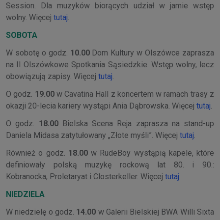
Session. Dla muzyków biorących udział w jamie wstęp
wolny. Więcej
tutaj
.
SOBOTA
W sobotę o godz.
10.00
Dom Kultury w Olszówce zaprasza
na II Olszówkowe Spotkania Sąsiedzkie. Wstęp wolny, lecz
obowiązują zapisy. Więcej
tutaj
.
O godz.
19.00
w Cavatina Hall z koncertem w ramach trasy z
okazji 20-lecia kariery wystąpi Ania Dąbrowska. Więcej
tutaj
.
O godz.
18.00
Bielska Scena Reja zaprasza na stand-up
Daniela Midasa zatytułowany „Złote myśli”. Więcej
tutaj
.
Również o godz.
18.00
w RudeBoy wystąpią kapele, które
definiowały polską muzykę rockową lat 80. i 90.:
Kobranocka, Proletaryat i Closterkeller. Więcej
tutaj
.
NIEDZIELA
W niedzielę o godz.
14.00
w Galerii Bielskiej BWA Willi Sixta