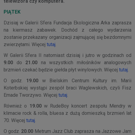
telewizora czy komputera.
PIĄTEK
Dzisiaj w Galerii Sfera Fundacja Ekologiczna Arka zaprasza
na kiermasz zabawek. Dochód z całego wydarzenia
zostanie przekazany organizacji zajmującej się bezdomnymi
zwierzętami. Więcej
tutaj
.
W Galerii Sfera II natomiast dzisiaj i jutro w godzinach od
9.00
do
21.00
na wszystkich miłośników analogowych
brzmień czekać będzie giełda płyt winylowych. Więcej
tutaj
.
O godz.
19.00
w Bielskim Centrum Kultury im. Marii
Koterbskiej wystąpi zespół braci Waglewskich, czyli Fisz
Emade Tworzywo. Więcej
tutaj
.
Również o
19.00
w RudeBoy koncert zespołu Mendry w
klimacie rock & rolla, bluesa z dużą domieszką brzmień lat
70. Więcej
tutaj
.
O godz.
20.00
Metrum Jazz Club zaprasza na Jazzowe Jam