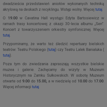
dwadzieścia przedstawień aniołów wykonanych techniką
akrylową na deskach z recyklingu. Wstęp wolny. Więcej
tutaj
.
O
19.00
w Cavatina Hall wystąpi Edyta Bartosiewicz w
ramach trasy koncertowej z okazji 30-lecia albumu „Sen”.
Koncert z towarzyszeniem orkiestry symfonicznej. Więcej
tutaj
.
Przypominamy, że warto też śledzić repertuary bielskich
teatrów: Teatru Polskiego (
tutaj
) czy Teatru Lalek Banialuka (
tutaj
).
Poza tym do zwiedzania zapraszają wszystkie bielskie
muzea i galerie. Zachęcamy do wizyty w Muzeum
Historycznym na Zamku Sułkowskich. W sobotę Muzeum
otwarte od
9.00
do
15.00,
a w niedzielę od
10.00
do
17.00
.
Więcej informacji
tutaj
.