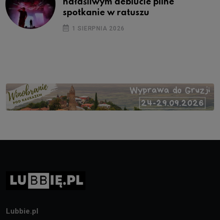
hałaśliwym debiucie pilne
spotkanie w ratuszu
1 SIERPNIA 2026
Lubbie.pl