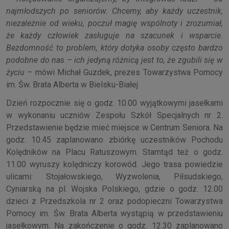
najmłodszych po seniorów. Chcemy, aby każdy uczestnik,
niezależnie od wieku, poczuł magię wspólnoty i zrozumiał,
że każdy człowiek zasługuje na szacunek i wsparcie.
Bezdomność to problem, który dotyka osoby często bardzo
podobne do nas – ich jedyną różnicą jest to, że zgubili się w
życiu
– mówi Michał Guzdek, prezes Towarzystwa Pomocy
im. Św. Brata Alberta w Bielsku-Białej
Dzień rozpocznie się o godz. 10.00 wyjątkowymi jasełkami
w wykonaniu uczniów Zespołu Szkół Specjalnych nr 2.
Przedstawienie będzie mieć miejsce w Centrum Seniora. Na
godz. 10.45 zaplanowano zbiórkę uczestników Pochodu
Kolędników na Placu Ratuszowym. Stamtąd też o godz.
11.00 wyruszy kolędniczy korowód. Jego trasa powiedzie
ulicami: Stojałowskiego, Wyzwolenia, Piłsudskiego,
Cyniarską na pl. Wojska Polskiego, gdzie o godz. 12.00
dzieci z Przedszkola nr 2 oraz podopieczni Towarzystwa
Pomocy im. Św. Brata Alberta wystąpią w przedstawieniu
jasełkowym. Na zakończenie o godz. 12.30 zaplanowano