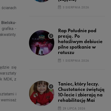
a ścianach
3 SIERPNIA 2026
 Bielsku-
grafika -
Rap Południe pod
akwatinty.
presją. Po
hałaśliwym debiucie
pilne spotkanie w
ratuszu
1 SIERPNIA 2026
ędzie się
warsztaty
ek MDK, z
Taniec, który leczy.
Chustotańce świętują
ztatami i
10-lecie i zbierają na
 wernisaż
rehabilitację Mai
29 LIPCA 2026