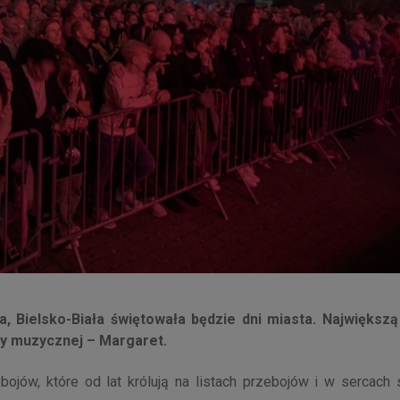
a, Bielsko-Biała świętowała będzie dni miasta. Największą
ny muzycznej – Margaret.
bojów, które od lat królują na listach przebojów i w sercach 