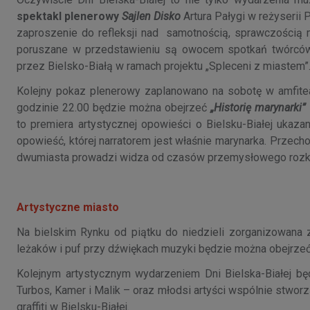
spektakl plenerowy
Sajlen Disko
Artura Pałygi w reżyserii
zaproszenie do refleksji nad samotnością, sprawczością m
poruszane w przedstawieniu są owocem spotkań twórców 
przez Bielsko-Białą w ramach projektu „Spleceni z miastem”
Kolejny pokaz plenerowy zaplanowano na sobotę w amfitea
godzinie 22.00 będzie można obejrzeć
„Historię marynarki”
to premiera artystycznej opowieści o Bielsku-Białej ukaz
opowieść, której narratorem jest właśnie marynarka. Przec
dwumiasta prowadzi widza od czasów przemysłowego rozkwi
Artystyczne miasto
Na bielskim Rynku od piątku do niedzieli zorganizowana
leżaków i puf przy dźwiękach muzyki będzie można obejrzeć
Kolejnym artystycznym wydarzeniem Dni Bielska-Białej b
Turbos, Kamer i Malik – oraz młodsi artyści wspólnie stworzą
graffiti w Bielsku-Białej.