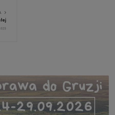
UŁ
łej
2025