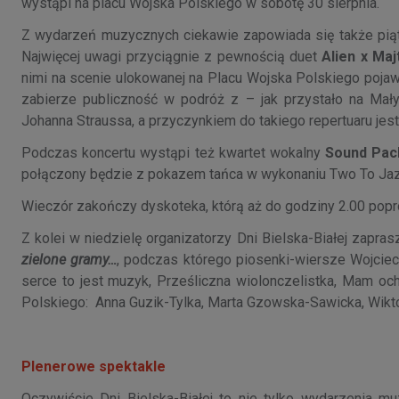
wystąpi na placu Wojska Polskiego w sobotę 30 sierpnia.
Z wydarzeń muzycznych ciekawie zapowiada się także pią
Najwięcej uwagi przyciągnie z pewnością duet
Alien x Maj
nimi na scenie ulokowanej na Placu Wojska Polskiego pojaw
zabierze publiczność w podróż z – jak przystało na M
Johanna Straussa, a przyczynkiem do takiego repertuaru jest
Podczas koncertu wystąpi też kwartet wokalny
Sound Pac
połączony będzie z pokazem tańca w wykonaniu Two To Ja
Wieczór zakończy dyskoteka, którą aż do godziny 2.00 popr
Z kolei w niedzielę organizatorzy Dni Bielska-Białej zapr
zielone gramy…
, podczas którego piosenki-wiersze Wojcie
serce to jest muzyk, Prześliczna wiolonczelistka, Mam oc
Polskiego: Anna Guzik-Tylka, Marta Gzowska-Sawicka, Wikt
Plenerowe spektakle
Oczywiście Dni Bielska-Białej to nie tylko wydarzenia 