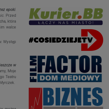
zez epoki
.
ic
. Przed
ha, która
kim walce
w. Występ
Jeszcze w
amy, Moje
go Teatru
 Myrczek.
zie można