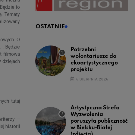
 Będzie to
ą. Tematy
alizowany
OSTATNIE
kowych. O
. , Będzie
Potrzebni
t filmowa
wolontariusze do
w dziejach
ekoartystycznego
projektu
6 SIERPNIA 2026
nych tutaj
Artystyczna Strefa
Wyzwolenia
riterzy –
poruszyła publiczność
j historii
w Bielsku-Białej
(zdjęcia)