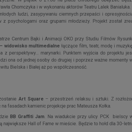
 Pawła Chomczyka i w wykonaniu aktorów Teatru Lalek Banialuka.
łodych ludzi, zasypywaniu ciemnych przepaści i opresyjności
z psychologami oraz grupami młodzieży. Projekt został zre
.
trze Centrum Bajki i Animacji OKO przy Studiu Filmów Rysun
– widowisko multimedialne
łączące film, teatr, modę i muzykę
ana z perspektywy… marynarki. Punktem wyjścia do projektu jes
hodzi ona od jednej osoby do drugiej i poprzez ważne momenty 
tu Bielska i Białej aż po współczesność.
 zostanie
Art Square
– przestrzeń relaksu i sztuki. Z rozłożo
 na fasadach kamienic projekcje prac Mateusza Kołka.
ędzie
BB Graffiti Jam
. Na wiadukcie przy ulicy PCK bielscy w
 największe Hall of Fame w mieście. Będzie to hołd dla 30-letnie