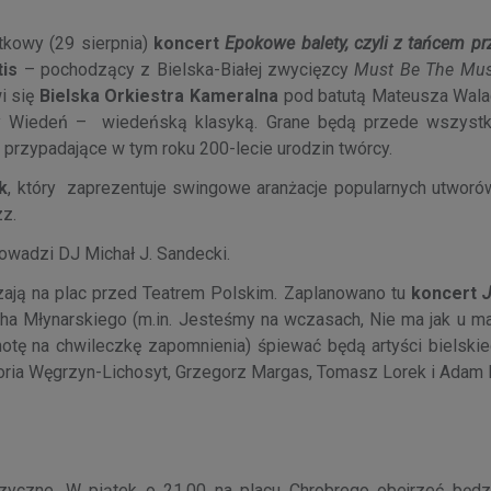
tkowy (29 sierpnia)
koncert
Epokowe balety, czyli z tańcem pr
tis
– pochodzący z Bielska-Białej zwycięzcy
Must Be The Mus
i się
Bielska Orkiestra Kameralna
pod batutą Mateusza Walac
ały Wiedeń – wiedeńską klasyką. Grane będą przede wszyst
 przypadające w tym roku 200-lecie urodzin twórcy.
k
, który zaprezentuje swingowe aranżacje popularnych utworó
zz.
owadzi DJ Michał J. Sandecki.
aszają na plac przed Teatrem Polskim. Zaplanowano tu
koncert
cha Młynarskiego (m.in. Jesteśmy na wczasach, Nie ma jak u m
hotę na chwileczkę zapomnienia) śpiewać będą artyści bielskie
oria Węgrzyn-Lichosyt, Grzegorz Margas, Tomasz Lorek i Adam
muzyczne. W piątek o 21.00 na placu Chrobrego obejrzeć będ