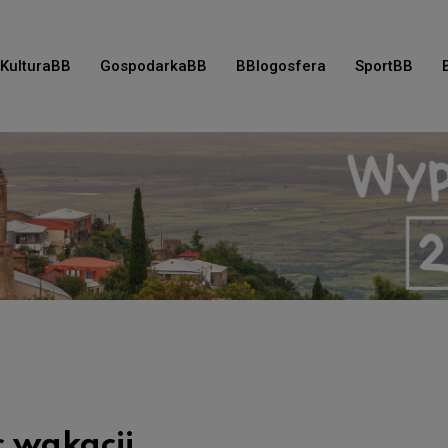
KulturaBB
GospodarkaBB
BBlogosfera
SportBB
c wakacji