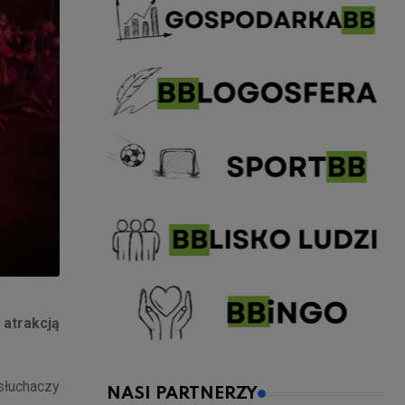
 atrakcją
słuchaczy
NASI PARTNERZY