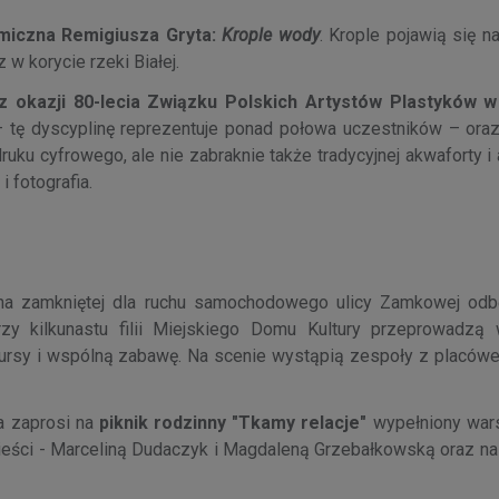
amiczna Remigiusza Gryta:
Krople wody
. Krople pojawią się n
 w korycie rzeki Białej.
z okazji 80-lecia Związku Polskich Artystów Plastyków w
 tę dyscyplinę reprezentuje ponad połowa uczestników – oraz 
uku cyfrowego, ale nie zabraknie także tradycyjnej akwaforty i 
 fotografia.
 i na zamkniętej dla ruchu samochodowego ulicy Zamkowej odb
rzy kilkunastu filii Miejskiego Domu Kultury przeprowadzą 
ursy i wspólną zabawę. Na scenie wystąpią zespoły z placów
a zaprosi na
piknik rodzinny "Tkamy relacje"
wypełniony wars
wieści - Marceliną Dudaczyk i Magdaleną Grzebałkowską oraz na