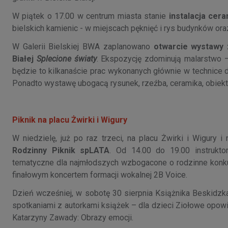
W piątek o 17.00 w centrum miasta stanie
instalacja cer
bielskich kamienic - w miejscach pęknięć i rys budynków oraz
W Galerii Bielskiej BWA zaplanowano
otwarcie wystawy 
Białej
Splecione światy
. Ekspozycję zdominują malarstwo –
będzie to kilkanaście prac wykonanych głównie w technice dr
Ponadto wystawę ubogacą rysunek, rzeźba, ceramika, obiekt i
Piknik na placu Żwirki i Wigury
W niedzielę, już po raz trzeci, na placu Żwirki i Wigury
Rodzinny Piknik spLATA
. Od 14.00 do 19.00 instrukto
tematyczne dla najmłodszych wzbogacone o rodzinne konk
finałowym koncertem formacji wokalnej 2B Voice.
Dzień wcześniej, w sobotę 30 sierpnia Książnika Beskidzk
spotkaniami z autorkami książek – dla dzieci Ziołowe opo
Katarzyny Zawady: Obrazy emocji.