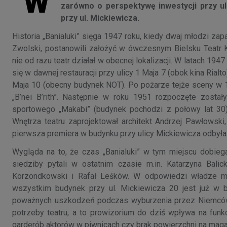
W
zarówno o perspektywę inwestycji przy ul
przy ul. Mickiewicza.
Historia „Banialuki” sięga 1947 roku, kiedy dwaj młodzi zap
Zwolski, postanowili założyć w ówczesnym Bielsku Teatr K
nie od razu teatr działał w obecnej lokalizacji. W latach 19
się w dawnej restauracji przy ulicy 1 Maja 7 (obok kina Rialt
Maja 10 (obecny budynek NOT). Po pożarze tejże sceny w 19
„B’nei B’rith”. Następnie w roku 1951 rozpoczęte zosta
sportowego „Makabi” (budynek pochodzi z połowy lat 30)
Wnętrza teatru zaprojektował architekt Andrzej Pawłowsk
pierwsza premiera w budynku przy ulicy Mickiewicza odbyła
Wygląda na to, że czas „Banialuki” w tym miejscu dobie
siedziby pytali w ostatnim czasie m.in. Katarzyna Bal
Korzondkowski i Rafał Leśków. W odpowiedzi władze mi
wszystkim budynek przy ul. Mickiewicza 20 jest już w 
poważnych uszkodzeń podczas wyburzenia przez Niemców b
potrzeby teatru, a to prowizorium do dziś wpływa na funk
garderób aktorów w piwnicach czy brak powierzchni na magaz