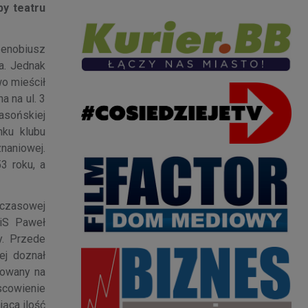
by teatru
 Zenobiusz
a. Jednak
wo mieścił
a na ul. 3
asońskiej
nku klubu
naniowej.
3 roku, a
hczasowej
PiS Paweł
y. Przede
ej doznał
towany na
scowienie
jąca ilość