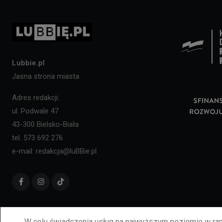
Lubbie.pl
Jasna strona miasta
Adres redakcji:
ul. Podwale 47
43-300 Bielsko-Biała
tel. 573 692 276
e-mail: redakcja@luBBie.pl
W celu świadczenia usług na najwyższym poziomie w ram