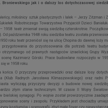
. Broniewskiego jak i o dalszy los dotychczasowej siedzi
aleńcy, miłośnicy sztuk plastycznych i lalek – Jerzy Zitzman i
ukiełek Robotniczego Towarzystwa Przyjaciół Dzieci Banialuk
47 – 1958 teatr zmieniał swoją siedzibę czterokrotnie. Początko
o). Od października 1948 roku siedziba teatru została przeniesion
50 roku teatr przeniósł się na ulicę Chopina do dawnej loży m
ły przygotowania do przystosowania dla potrzeb teatru budy
 otrzymanego od prawnych następców izraelickiej Grupy Wyz
i, scenę Kazimierz Górski. Prace budowlane rozpoczęto w 195
 się w 1958 roku.
ga końca. O przyczyny przeprowadzki oraz dalsze losy dotyc
icka (Klub Radnych Jarosława Klimaszewskiego) oraz radni 
asta wyliczają przyczyny decyzji o budowie nowej siedzib
bardzo złym stanie technicznym. W czasie II Wojny Światow
ielskiej synagogi. Po wojnie został prowizorycznie zaadap
cjonowanie sceny i zespołu. Przykładem jest chociażby umiej
yny kostiumów i scenografii, zbyt małe foyer czy niewystarcza