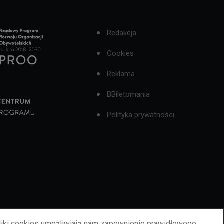
Redakcja
Cookies
Reklama
BBiletomania
Polityka prywatności
liki cookies umożliwiają nam zapewnienie prawidłowego