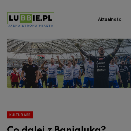
Aktualności
KULTURABB
Co dalej z Banialuką?