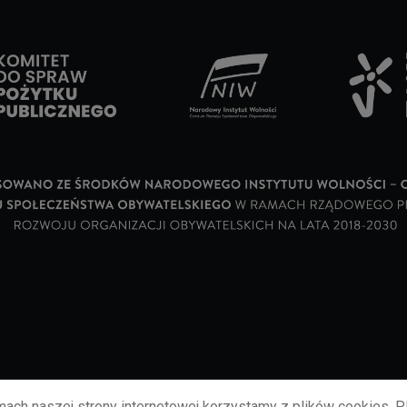
ach naszej strony internetowej korzystamy z plików cookies. P