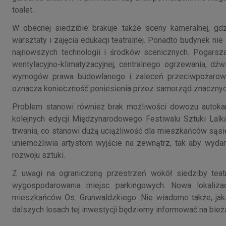
toalet.
W obecnej siedzibie brakuje także sceny kameralnej, gd
warsztaty i zajęcia edukacji teatralnej. Ponadto budynek 
najnowszych technologii i środków scenicznych. Pogarsza s
wentylacyjno-klimatyzacyjnej, centralnego ogrzewania, 
wymogów prawa budowlanego i zaleceń przeciwpożarowy
oznacza konieczność poniesienia przez samorząd znaczny
Problem stanowi również brak możliwości dowozu autokaro
kolejnych edycji Międzynarodowego Festiwalu Sztuki Lalka
trwania, co stanowi dużą uciążliwość dla mieszkańców sąsi
uniemożliwia artystom wyjście na zewnątrz, tak aby wydar
rozwoju sztuki.
Z uwagi na ograniczoną przestrzeń wokół siedziby teat
wygospodarowania miejsc parkingowych. Nowa lokalizac
mieszkańców Os. Grunwaldzkiego. Nie wiadomo także, jak
dalszych losach tej inwestycji będziemy informować na bie