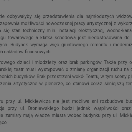
zie odbywałyby się przedstawienia dla najmłodszych widzów
nie zapewnia możliwości nowoczesnej pracy artystycznej z wyko
ię stan techniczny m.in. instalacji elektrycznej, wodno-kanal
dźwigu towarowego a klatka schodowa jest niedostosowana do
ch. Budynek wymaga więc gruntownego remontu i moderniza
ch nakładów finansowych.
wego dzieci i młodzieży oraz brak parkingów. Także przy or
rskiej teatr musi występować o zmianę organizacji ruchu na 
ednich budynków. Brak przestrzeni wokół Teatru, w tym sceny p
zenia artystyczne w plenerze, co stanowi coraz silniejszą te
ru przy ul. Mickiewicza nie jest możliwa ani rozbudowa bu
ja przy ul. Broniewskiego budzi jednak wątpliwości oraz
ie zamiary mają władze miasta wobec budynku przy ul. Micki
żąco.