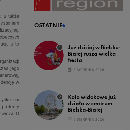
, a także
rzystaniem
OSTATNIE
izacyjnej,
 obecnych
cji, a to
Już dzisiaj w Bielsku-
Białej rusza wielka
fiesta
ganizacji
czas jego
8 SIERPNIA 2026
lenerowej,
ndencję w
Koło widokowe już
dynku ani
działa w centrum
 protesty
Bielska-Białej
ewicza. O
7 SIERPNIA 2026