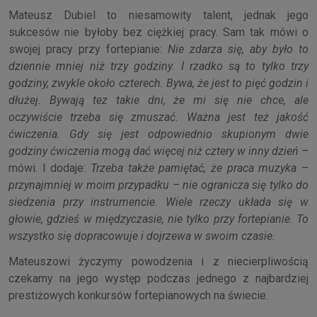
Mateusz Dubiel to niesamowity talent, jednak jego
sukcesów nie byłoby bez ciężkiej pracy. Sam tak mówi o
swojej pracy przy fortepianie:
Nie zdarza się, aby było to
dziennie mniej niż trzy godziny. I rzadko są to tylko trzy
godziny, zwykle około czterech. Bywa, że jest to pięć godzin i
dłużej. Bywają tez takie dni, że mi się nie chce, ale
oczywiście trzeba się zmuszać. Ważna jest też jakość
ćwiczenia. Gdy się jest odpowiednio skupionym dwie
godziny ćwiczenia mogą dać więcej niż cztery w inny dzień –
mówi. I dodaje:
Trzeba także pamiętać, że praca muzyka –
przynajmniej w moim przypadku – nie ogranicza się tylko do
siedzenia przy instrumencie. Wiele rzeczy układa się w
głowie, gdzieś w międzyczasie, nie tylko przy fortepianie. To
wszystko się dopracowuje i dojrzewa w swoim czasie.
Mateuszowi życzymy powodzenia i z niecierpliwością
czekamy na jego występ podczas jednego z najbardziej
prestiżowych konkursów fortepianowych na świecie.