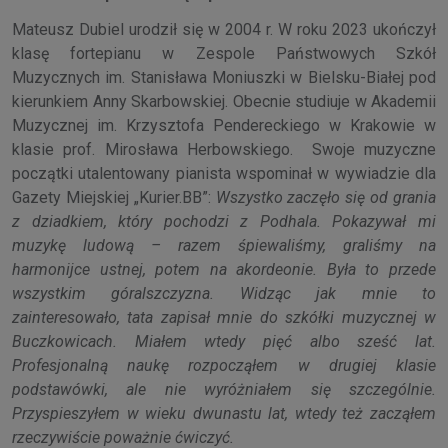
Mateusz Dubiel urodził się w 2004 r. W roku 2023 ukończył
klasę fortepianu w Zespole Państwowych Szkół
Muzycznych im. Stanisława Moniuszki w Bielsku-Białej pod
kierunkiem Anny Skarbowskiej. Obecnie studiuje w Akademii
Muzycznej im. Krzysztofa Pendereckiego w Krakowie w
klasie prof. Mirosława Herbowskiego. Swoje muzyczne
początki utalentowany pianista wspominał w wywiadzie dla
Gazety Miejskiej „Kurier.BB”:
Wszystko zaczęło się od grania
z dziadkiem, który pochodzi z Podhala. Pokazywał mi
muzykę ludową – razem śpiewaliśmy, graliśmy na
harmonijce ustnej, potem na akordeonie. Była to przede
wszystkim góralszczyzna. Widząc jak mnie to
zainteresowało, tata zapisał mnie do szkółki muzycznej w
Buczkowicach. Miałem wtedy pięć albo sześć lat.
Profesjonalną naukę rozpocząłem w drugiej klasie
podstawówki, ale nie wyróżniałem się szczególnie.
Przyspieszyłem w wieku dwunastu lat, wtedy też zacząłem
rzeczywiście poważnie ćwiczyć.