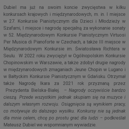
Dubiel ma już na swoim koncie zwycięstwa w kilku
konkursach krajowych i międzynarodowych, m. in. I miejsce
w 27. Konkursie Pianistycznym dla Dzieci i Młodzieży w
Szafarni, I miejsce i nagrodę specjalną za wykonanie sonaty
w 52. Międzynarodowym Konkursie Pianistycznym Virtuosi
Per Musica di Pianoforte w Czechach, a także III miejsce w
Międzynarodowym Konkursie im. Światosława Richtera w
Seulu. W 2022 roku zwyciężył w Ogólnopolskim Konkursie
Chopinowskim w Warszawie, a także zdobył drugie nagrody
w międzynarodowych zmaganiach Jeune Chopin w Lugano i
w Bałtyckim Konkursie Pianistycznym w Gdańsku. Otrzymał
także Nagrodę Ikara za 2021 rok przyznaną przez
Prezydenta Bielska-Białej.
– Nagrody oczywiście bardzo
cieszą. Przede wszystkim jednak skupiam się na muzyce i
dalszym własnym rozwoju. Osiągnięcia są wynikiem pracy,
co motywuje do dalszego wysiłku. Konkursy nie są jednak
dla mnie celem, chcę po prostu grać dla ludzi –
podkreślał
Mateusz Dubiel we wspomnianym wywiadzie.