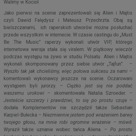
Walimy w Kocioł.
Jako pierwsi na scenie zaprezentowali się Alien i Majtis
czyli Dawid Falędysz i Mateusz Przechrzta. Obaj są
bielszczanami, ich raperskich utworów można posłuchać
przede wszystkim w internecie. W czasie castingu do „Must
Be The Music” raperzy wykonali utwór VIP, którego
internetowa wersja stała się viralem. W piątkowy wieczór
podczas występu na żywo w studiu Polsatu Alien i Majtis
wykonali skomponowany przez siebie utwór „Tajfun”.
–
Wyszło tak jak chcieliśmy, więc połowa sukcesu za nami
–
komentowali wykonawcy jeszcze na scenie. Oczarowani
występem byli jurorzy.
– Ciężko jest się nie poddać
waszemu urokowi
– skomentowała Natalia Szroeder.
–
Jesteście szczerzy i prawdziwi, to się po prostu czuje –
dodała. Komplementów nie szczędził także Sebastian
Karpiel-Bułecka
– Niezmiennie jestem pod wrażeniem barwy
twojego głosu, na mnie robi ogromne wrażenie –
mówił.
Wyraził także uznanie wobec tańca Aliena.
– Po prostu