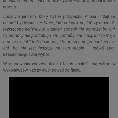
kocham hip-hop i chcę to pokazywać –
odpowiedział krótko
artysta.
Jedynym jurorem, który był w przypadku Aliena i Majtisa
na”nie” był Mioush.
– Moje „tak” chłopakom, którzy mają tak
rozkręconą karierę, już w żaden sposób nie pomoże, bo oni
tej pomocy nie potrzebują. Oni potrafią, oni chcą, oni to mają
i może to „tak” trafi do kogoś, kto potrzebuje go bardziej niż
oni, bo nie jest jeszcze na tym etapie –
mówił juror
uzasadniając swój wybór.
W głosowaniu widzów Alien i Najtis znaleźli się wśród 4
wykonawców, którzy awansowali do finału.