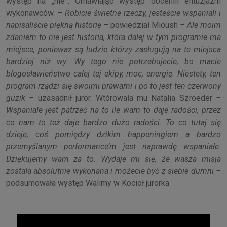
występ na „nie”. Omawiając występ docenili entuzjazm
wykonawców.
– Robicie świetne rzeczy, jesteście wspaniali i
napisaliście piękną historię
– powiedział Mioush
– Ale moim
zdaniem to nie jest historia, która dalej w tym programie ma
miejsce, ponieważ są ludzie którzy zasługują na te miejsca
bardziej niż wy. Wy tego nie potrzebujecie, bo macie
błogosławieństwo całej tej ekipy, moc, energię. Niestety, ten
program rządzi się swoimi prawami i po to jest ten czerwony
guzik –
uzasadnił juror. Wtórowała mu Natalia Szroeder
–
Wspaniale jest patrzeć na to ile wam to daje radości, przez
co nam to też daje bardzo dużo radości. To co tutaj się
dzieje, coś pomiędzy dzikim happeningiem a bardzo
przemyślanym performance’m jest naprawdę wspaniałe.
Dziękujemy wam za to. Wydaje mi się, że wasza misja
została absolutnie wykonana i możecie być z siebie dumni –
podsumowała występ Walimy w Kocioł jurorka.