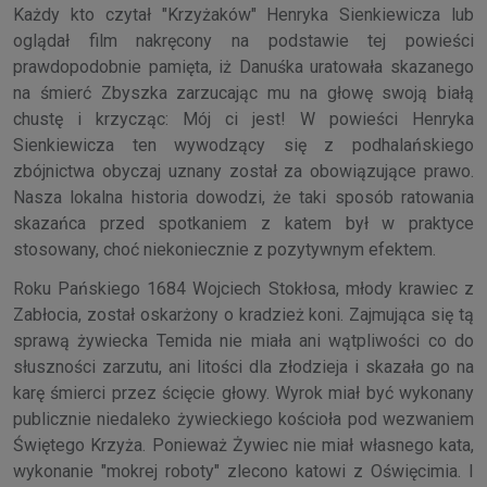
Każdy kto czytał "Krzyżaków" Henryka Sienkiewicza lub
oglądał film nakręcony na podstawie tej powieści
prawdopodobnie pamięta, iż Danuśka uratowała skazanego
na śmierć Zbyszka zarzucając mu na głowę swoją białą
chustę i krzycząc: Mój ci jest! W powieści Henryka
Sienkiewicza ten wywodzący się z podhalańskiego
zbójnictwa obyczaj uznany został za obowiązujące prawo.
Nasza lokalna historia dowodzi, że taki sposób ratowania
skazańca przed spotkaniem z katem był w praktyce
stosowany, choć niekoniecznie z pozytywnym efektem.
Roku Pańskiego 1684 Wojciech Stokłosa, młody krawiec z
Zabłocia, został oskarżony o kradzież koni. Zajmująca się tą
sprawą żywiecka Temida nie miała ani wątpliwości co do
słuszności zarzutu, ani litości dla złodzieja i skazała go na
karę śmierci przez ścięcie głowy. Wyrok miał być wykonany
publicznie niedaleko żywieckiego kościoła pod wezwaniem
Świętego Krzyża. Ponieważ Żywiec nie miał własnego kata,
wykonanie "mokrej roboty" zlecono katowi z Oświęcimia. I