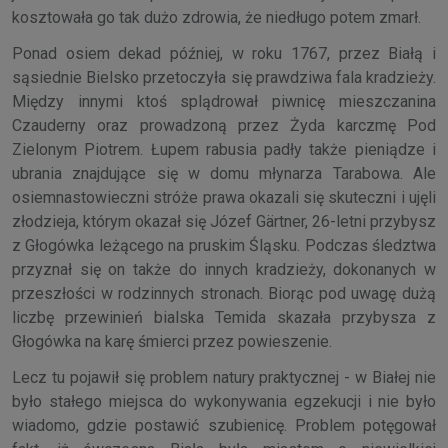
kosztowała go tak dużo zdrowia, że niedługo potem zmarł.
Ponad osiem dekad później, w roku 1767, przez Białą i
sąsiednie Bielsko przetoczyła się prawdziwa fala kradzieży.
Między innymi ktoś splądrował piwnicę mieszczanina
Czauderny oraz prowadzoną przez Żyda karczmę Pod
Zielonym Piotrem. Łupem rabusia padły także pieniądze i
ubrania znajdujące się w domu młynarza Tarabowa. Ale
osiemnastowieczni stróże prawa okazali się skuteczni i ujęli
złodzieja, którym okazał się Józef Gärtner, 26-letni przybysz
z Głogówka leżącego na pruskim Śląsku. Podczas śledztwa
przyznał się on także do innych kradzieży, dokonanych w
przeszłości w rodzinnych stronach. Biorąc pod uwagę dużą
liczbę przewinień bialska Temida skazała przybysza z
Głogówka na karę śmierci przez powieszenie.
Lecz tu pojawił się problem natury praktycznej - w Białej nie
było stałego miejsca do wykonywania egzekucji i nie było
wiadomo, gdzie postawić szubienicę. Problem potęgował