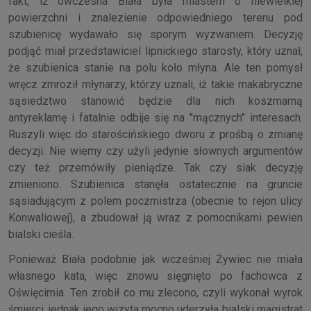
fakt, iż ówczesna Biała była miastem o niewielkiej
powierzchni i znalezienie odpowiedniego terenu pod
szubienicę wydawało się sporym wyzwaniem. Decyzję
podjąć miał przedstawiciel lipnickiego starosty, który uznał,
że szubienica stanie na polu koło młyna. Ale ten pomysł
wręcz zmroził młynarzy, którzy uznali, iż takie makabryczne
sąsiedztwo stanowić będzie dla nich koszmarną
antyreklamę i fatalnie odbije się na "mącznych" interesach.
Ruszyli więc do starościńskiego dworu z prośbą o zmianę
decyzji. Nie wiemy czy użyli jedynie słownych argumentów
czy też przemówiły pieniądze. Tak czy siak decyzję
zmieniono. Szubienica stanęła ostatecznie na gruncie
sąsiadującym z polem poczmistrza (obecnie to rejon ulicy
Konwaliowej), a zbudował ją wraz z pomocnikami pewien
bialski cieśla.
Ponieważ Biała podobnie jak wcześniej Żywiec nie miała
własnego kata, więc znowu sięgnięto po fachowca z
Oświęcimia. Ten zrobił co mu zlecono, czyli wykonał wyrok
śmierci, jednak jego wizyta mocno uderzyła bialski magistrat