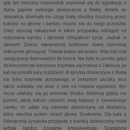
gdy ten mroczny rzemieślnik szykował się do egzekucji, z
tłumu gapiów wybiegła dziewczyna z Białej, dotarła do
skazańca, obwinęła mu szyję białą chustką noszoną przez
kobiety na głowie i bardzo mocno się do niego przytuliła.
Stary obyczaj nakazywał w takim przypadku odstąpić od
wykonania wyroku i darować chłopakowi życie. Jednak w
dawnym Żywcu najwyraźniej hołdowali starej rzymskiej
maksymie głoszącej: Twarde prawo ale prawo. Więc kat miał
swoją pracę doprowadzić do końca. Nie było to proste, gdyż
dziewczyna tak kurczowo trzymała się krawca z Zabłocia, że
kat nie potrafił pary rozdzielić. A sprytna dziewczyna z Białej
nie tylko trzymała ukochanego w żelaznym uścisku lecz
także oddalała się wraz z nim od miejsca egzekucji. Być
może udałoby się jej uratować Wojtka Stokłosę gdyby nie
pomoc, jakiej katowi udzielili dwaj hajducy z żywieckiego
zamku. Im udało się oderwać dziewczynę od skazańca,
który wkrótce potem stracił głowę. Dosłownie. Dla kata z
Oświęcimia żywiecka przygoda z bialską dziewczyną miała
jednak bardzo poważne konsekwencje. Szarpanina