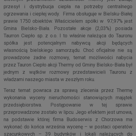
przesył i dystrybucja ciepła na potrzeby centralnego
ogrzewania i ciepłej wody. Firma obsługuje w Bielsku-Białej
prawie 1750 obiektów. Właścicielem spółki w 97,97% jest
Gmina Bielsko-Biała. Pozostałe akcje (2,03%) posiada
Taurron Ciepło sp. z o.o. I to właśnie należąca do Tauronu
spółka jest potencjalnym nabywcą akcji będących
własnością bielskiego samorządu. Choć oficjalnie nie są
prowadzone żadne rozmowy, temat możliwości nabycia
przez Tauron Ciepło akcji Thermy od Gminy Bielsko-Biała był
jednym z wątków rozmowy przedstawicieli Tauronu z
władzami naszego miasta w zeszłym roku.
Teraz temat powraca za sprawą zlecenia przez Thermę
wykonania wyceny nieruchomości stanowiących majątek
przedsiębiorstwa. Postępowanie w tej sprawie
przeprowadzone zostało w lipcu. Jego efektem jest umowa,
na podstawie której firma Budoserwis z Chorzowa ma
wykonać do końca września wycenę – w postaci operatów
szacunkowych – 39 budynków i lokali należących do