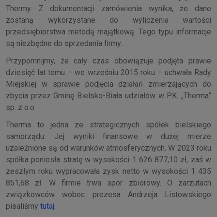
Thermy. Z dokumentacji zamówienia wynika, że dane
zostaną wykorzystane do wyliczenia wartości
przedsiębiorstwa metodą majątkową. Tego typu informacje
są niezbędne do sprzedania firmy.
Przypomnijmy, że cały czas obowiązuje podjęta prawie
dziesięć lat temu – we wrześniu 2015 roku – uchwała Rady
Miejskiej w sprawie podjęcia działań zmierzających do
zbycia przez Gminę Bielsko-Biała udziałów w P.K. „Therma”
sp. z o.o.
Therma to jedna ze strategicznych spółek bielskiego
samorządu. Jej wyniki finansowe w dużej mierze
uzależnione są od warunków atmosferycznych. W 2023 roku
spółka poniosła stratę w wysokości 1 626 877,10 zł, zaś w
zeszłym roku wypracowała zysk netto w wysokości 1 435
851,68 zł. W firmie trwa spór zbiorowy. O zarzutach
związkowców wobec prezesa Andrzeja Listowskiego
pisaliśmy
tutaj
.