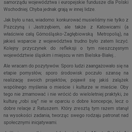
samorządu województwa i europejskie fundusze dla Polski
Wschodniej. Chyba jednak grają w innej lidze.
Jak było u nas, wiadomo: konkurować musieliśmy nie tylko z
Pszczyną i Jastrzębiem, ale także z Katowicami (a
właściwie całą Górnośląsko-Zagłębiowską Metropolią), na
jakieś wsparcie z województwa trudno było zatem liczyć.
Kolejny przyczynek do refleksji o tym nieszczęsnym
województwie śląskim i miejscu w nim Bielska-Białej…
Ale wracam do pozytywów. Sporo ludzi zaangażowało się na
etapie pomysłów, sporo środowisk poczuło szansę na
realizację swoich projektów, pojawił się jakiś zalążek
wspólnego myślenia o mieście i kulturze w mieście. Oby
tego nie zmarnować i nie wrócić do wieloletniej praktyki, że
kulturę „robi się” nie w oparciu o dobre koncepcje, lecz o
dobre relacje z Ratuszem. Który zresztą tym razem stanął
na wysokości zadania, tworząc swego rodzaju patronat nad
społecznymi inicjatywami.