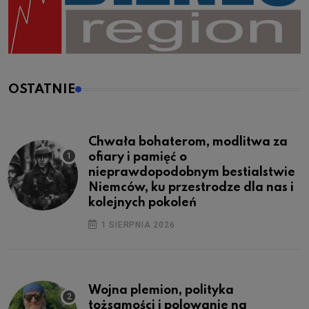
OSTATNIE
Chwała bohaterom, modlitwa za
ofiary i pamięć o
nieprawdopodobnym bestialstwie
Niemców, ku przestrodze dla nas i
kolejnych pokoleń
1 SIERPNIA 2026
Wojna plemion, polityka
tożsamości i polowanie na