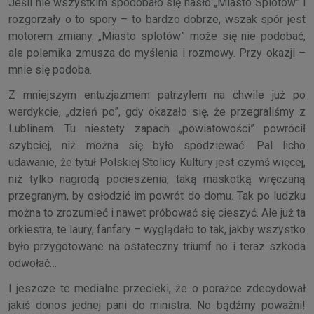
Jeśli nie wszystkim spodobało się hasło „Miasto Splotów” i
rozgorzały o to spory – to bardzo dobrze, wszak spór jest
motorem zmiany. „Miasto splotów” może się nie podobać,
ale polemika zmusza do myślenia i rozmowy. Przy okazji –
mnie się podoba.
Z mniejszym entuzjazmem patrzyłem na chwile już po
werdykcie, „dzień po”, gdy okazało się, że przegraliśmy z
Lublinem. Tu niestety zapach „powiatowości” powrócił
szybciej, niż można się było spodziewać. Pal licho
udawanie, że tytuł Polskiej Stolicy Kultury jest czymś więcej,
niż tylko nagrodą pocieszenia, taką maskotką wręczaną
przegranym, by osłodzić im powrót do domu. Tak po ludzku
można to zrozumieć i nawet próbować się cieszyć. Ale już ta
orkiestra, te laury, fanfary – wyglądało to tak, jakby wszystko
było przygotowane na ostateczny triumf no i teraz szkoda
odwołać…
I jeszcze te medialne przecieki, że o porażce zdecydował
jakiś donos jednej pani do ministra. No bądźmy poważni!