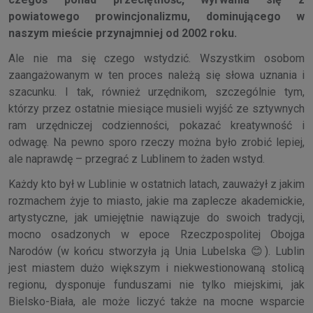
powiatowego prowincjonalizmu, dominującego w
naszym mieście przynajmniej od 2002 roku.
Ale nie ma się czego wstydzić. Wszystkim osobom
zaangażowanym w ten proces należą się słowa uznania i
szacunku. I tak, również urzędnikom, szczególnie tym,
którzy przez ostatnie miesiące musieli wyjść ze sztywnych
ram urzędniczej codzienności, pokazać kreatywność i
odwagę. Na pewno sporo rzeczy można było zrobić lepiej,
ale naprawdę – przegrać z Lublinem to żaden wstyd.
Każdy kto był w Lublinie w ostatnich latach, zauważył z jakim
rozmachem żyje to miasto, jakie ma zaplecze akademickie,
artystyczne, jak umiejętnie nawiązuje do swoich tradycji,
mocno osadzonych w epoce Rzeczpospolitej Obojga
Narodów (w końcu stworzyła ją Unia Lubelska 😊). Lublin
jest miastem dużo większym i niekwestionowaną stolicą
regionu, dysponuje funduszami nie tylko miejskimi, jak
Bielsko-Biała, ale może liczyć także na mocne wsparcie