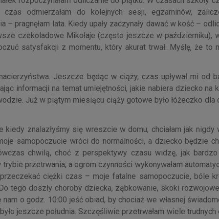
ziałek rozpoczynałam odliczanie do piątku. W czasach szkoły c
ch czas odmierzałam do kolejnych sesji, egzaminów, zalic
gia – pragnęłam lata. Kiedy upały zaczynały dawać w kość – odl
rwsze czekoladowe Mikołaje (często jeszcze w październiku), 
czuć satysfakcji z momentu, który akurat trwał. Myślę, że to n
macierzyństwa. Jeszcze będąc w ciąży, czas upływał mi od b
jąc informacji na temat umiejętności, jakie nabiera dziecko na 
wodzie. Już w piątym miesiącu ciąży gotowe było łóżeczko dla 
e kiedy znalazłyśmy się wreszcie w domu, chciałam jak nigdy 
ż moje samopoczucie wróci do normalności, a dziecko będzie ch
wówczas chwilą, choć z perspektywy czasu widzę, jak bardzo
w trybie przetrwania, a ogrom czynności wykonywałam automatyc
y przeczekać ciężki czas – moje fatalne samopoczucie, bóle kr
. Do tego doszły choroby dziecka, ząbkowanie, skoki rozwojowe
ę nam o godz. 10:00 jeść obiad, by chociaż we własnej świadom
było jeszcze południa. Szczęśliwie przetrwałam wiele trudnych