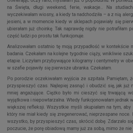
Otwierając oczy rano, myślałam już o popołudniu. W ponied
na Święta, długi weekend, ferie, wakacje... Na studia
wyczekiwałam wiosny, a kiedy ta nadchodziła – a z nią aler
jesieni, a w momencie kiedy w sklepach pojawiały się pie
ubierałam już choinkę. Tak naprawdę nigdy nie potrafiłam po
część ludzi po prostu tak funkcjonuje.
Analizowałam ostatnio tę moją przypadłość w kontekście 
badania. Czekałam na kolejne tygodnie ciąży, wnikliwie szuka
etapie. Liczyłam przybywające kilogramy i centymetry w ob
w szafie pojawiły się pierwsze ubranka. Czekałam.
Po porodzie oczekiwałam wyjścia ze szpitala. Pamiętam, ż
przyspieszyć czas. Najlepiej zasnąć i obudzić się, jak ju
mniej angażujące. Ciężko było mi cieszyć się trwającą 
wyjątkowa i niepowtarzalna. Wtedy funkcjonowałam jednak 
większej refleksji. Wszystkie myśli skupiałam na tym, ab
który nie miał kiedy się zregenerować, nieprzespane noce
wszystko, by przyspieszyć czas, skrócić dobę. Zdarzało si
poczucie, że porę obiadową mamy już za sobą, mimo że nie 