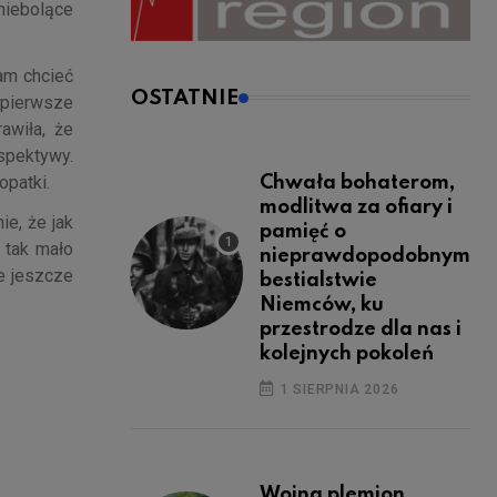
 niebolące
łam chcieć
OSTATNIE
 pierwsze
awiła, że
spektywy.
opatki.
Chwała bohaterom,
modlitwa za ofiary i
ie, że jak
pamięć o
i tak mało
nieprawdopodobnym
ie jeszcze
bestialstwie
Niemców, ku
przestrodze dla nas i
kolejnych pokoleń
1 SIERPNIA 2026
Wojna plemion,