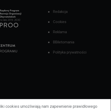
Redakcja
Cookies
Reklama
BBiletomania
Polityka prywatności
liki cookies umożliwiają nam zapewnienie prawidłowego