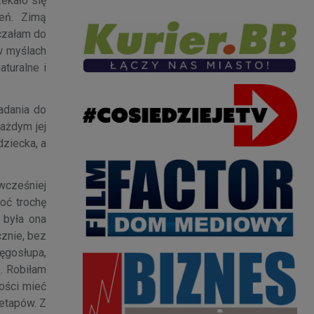
zekało się
zeń. Zimą
iczałam do
w myślach
aturalne i
adania do
każdym jej
dziecka, a
wcześniej
oć trochę
 była ona
znie, bez
ęgosłupa,
. Robiłam
ości mieć
 etapów. Z