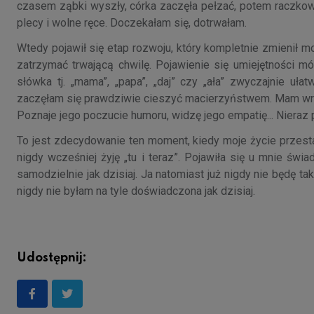
czasem ząbki wyszły, córka zaczęła pełzać, potem raczkowa
plecy i wolne ręce. Doczekałam się, dotrwałam.
Wtedy pojawił się etap rozwoju, który kompletnie zmienił 
zatrzymać trwającą chwilę. Pojawienie się umiejętności 
słówka tj. „mama”, „papa”, „daj” czy „ała” zwyczajnie uł
zaczęłam się prawdziwie cieszyć macierzyństwem. Mam wraże
Poznaje jego poczucie humoru, widzę jego empatię... Nieraz 
To jest zdecydowanie ten moment, kiedy moje życie przesta
nigdy wcześniej żyję „tu i teraz”. Pojawiła się u mnie św
samodzielnie jak dzisiaj. Ja natomiast już nigdy nie będę
nigdy nie byłam na tyle doświadczona jak dzisiaj.
Udostępnij: