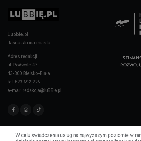
Lubbie.pl
Jasna strona miasta
Adres redakcji:
ul. Podwale 47
43-300 Bielsko-Biała
tel. 573 692 276
e-mail: redakcja@luBBie.pl
W celu świadczenia usług na najwyższym poziomie w ram