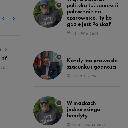
polityka tożsamości i
polowanie na
czarownice. Tylko
gdzie jest Polska?
15 LIPCA 2026
UŁ
is?
Każdy ma prawo do
szacunku i godności
2024
1 LIPCA 2026
W mackach
jednorękiego
bandyty
30 CZERWCA 2026