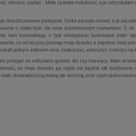
ć, chodzić, siadać... Mała zyskała mobilność, a ja odzyskałam
moje dotychczasowe podejście. Córka zaczęła mówić, a ja zaczę
mówienia u małej było dla mnie przełomowym momentem. O ile
atwiły nam komunikację, o tyle umiejętność budowania zdań spr
nie, że od tej pory poznaję moje dziecko z zupełnie innej per
potrafi jednym zdaniem mnie zaskoczyć, wzruszyć, rozłożyć na ł
ło polegać na odliczaniu godzin, dni czy miesięcy. Mam wrażen
iadomość, że moje dziecko już nigdy nie będzie tak bezbronne 
 tak mało doświadczoną mamą jak wczoraj, przy czym jednocześn