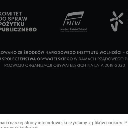
ach naszej strony internetowej korzystamy z plików cookies. P