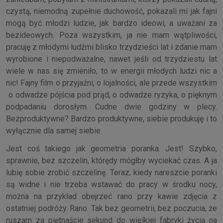
czystą, niemodną zupełnie duchowość, pokazali mi jak fajni
mogą być młodzi ludzie, jak bardzo ideowi, a uważani za
bezideowych. Poza wszystkim, ja nie mam wątpliwości,
pracuję z młodymi ludźmi blisko trzydzieści lat i zdanie mam
wyrobione i niepodważalne, nawet jeśli od trzydziestu lat
wiele w nas się zmieniło, to w energii młodych ludzi nic a
nic! Fajny film o przyjaźni, o lojalności, ale przede wszystkim
o odwadze pójścia pod prąd, o odwadze ryzyka, o pięknym
podpadaniu dorosłym. Cudne dwie godziny w plecy.
Bezproduktywne? Bardzo produktywne, siebie produkuję i to
wyłącznie dla samej siebie.
Jest coś takiego jak geometria poranka. Jest! Szybko,
sprawnie, bez szczelin, którędy mógłby wyciekać czas. A ja
lubię sobie zrobić szczelinę. Teraz, kiedy nareszcie poranki
są widne i nie trzeba wstawać do pracy w środku nocy,
można na przykład obejrzeć rano przy kawie zdjęcia z
ostatniej podróży. Rano. Tak bez geometrii, bez poczucia, że
ruszam za piętnaście sekund do wielkiej fabryki życia na