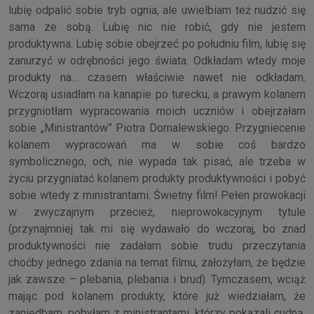
lubię odpalić sobie tryb ognia, ale uwielbiam też nudzić się
sama ze sobą. Lubię nic nie robić, gdy nie jestem
produktywna. Lubię sobie obejrzeć po południu film, lubię się
zanurzyć w odrębności jego świata. Odkładam wtedy moje
produkty na… czasem właściwie nawet nie odkładam.
Wczoraj usiadłam na kanapie po turecku, a prawym kolanem
przygniotłam wypracowania moich uczniów i obejrzałam
sobie „Ministrantów” Piotra Domalewskiego. Przygniecenie
kolanem wypracowań ma w sobie coś bardzo
symbolicznego, och, nie wypada tak pisać, ale trzeba w
życiu przygniatać kolanem produkty produktywności i pobyć
sobie wtedy z ministrantami. Świetny film! Pełen prowokacji
w zwyczajnym przecież, nieprowokacyjnym tytule
(przynajmniej tak mi się wydawało do wczoraj, bo znad
produktywności nie zadałam sobie trudu przeczytania
choćby jednego zdania na temat filmu, założyłam, że będzie
jak zawsze – plebania, plebania i brud). Tymczasem, wciąż
mając pod kolanem produkty, które już wiedziałam, że
zaniedbam, pobyłam z ministrantami, którzy pokazali cudną,