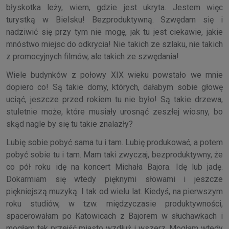
błyskotka leży, wiem, gdzie jest ukryta. Jestem więc
turystką w Bielsku! Bezproduktywną. Szwędam się i
nadziwić się przy tym nie mogę, jak tu jest ciekawie, jakie
mnóstwo miejsc do odkrycia! Nie takich ze szlaku, nie takich
z promocyjnych filmów, ale takich ze szwędania!
Wiele budynków z połowy XIX wieku powstało we mnie
dopiero co! Są takie domy, których, dałabym sobie głowę
uciąć, jeszcze przed rokiem tu nie było! Są takie drzewa,
stuletnie może, które musiały urosnąć zeszłej wiosny, bo
skąd nagle by się tu takie znalazły?
Lubię sobie pobyć sama tu i tam. Lubię produkować, a potem
pobyć sobie tu i tam. Mam taki zwyczaj, bezproduktywny, że
co pół roku idę na koncert Michała Bajora. Idę lub jadę.
Dokarmiam się wtedy pięknymi słowami i jeszcze
piękniejszą muzyką. I tak od wielu lat. Kiedyś, na pierwszym
roku studiów, w tzw. międzyczasie produktywności,
spacerowałam po Katowicach z Bajorem w słuchawkach i
mogłam tak przejść miasto wzdłuż i wszerz. Mogłam wtedy