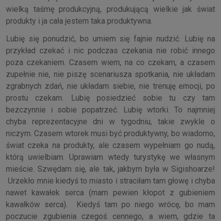
wielką taśmę produkcyjną, produkującą wielkie jak świat
produkty i ja cała jestem taka produktywna.
Lubię się ponudzić, bo umiem się fajnie nudzić. Lubię na
przykład czekać i nic podczas czekania nie robić innego
poza czekaniem. Czasem wiem, na co czekam, a czasem
zupełnie nie, nie piszę scenariusza spotkania, nie układam
zgrabnych zdań, nie układam siebie, nie trenuję emocji, po
prostu czekam. Lubię posiedzieć sobie tu czy tam
bezczynnie i sobie popatrzeć. Lubię wtorki. To najmniej
chyba reprezentacyjne dni w tygodniu, takie zwykle o
niczym. Czasem wtorek musi być produktywny, bo wiadomo,
świat czeka na produkty, ale czasem wypełniam go nudą,
którą uwielbiam. Uprawiam wtedy turystykę we własnym
mieście. Szwędam się, ale tak, jakbym była w Sigishoarze!
Urzekło mnie kiedyś to miasto i straciłam tam głowę i chyba
nawet kawałek serca (mam pewien kłopot z gubieniem
kawałków serca). Kiedyś tam po niego wrócę, bo mam
poczucie zgubienia czegoś cennego, a wiem, gdzie ta